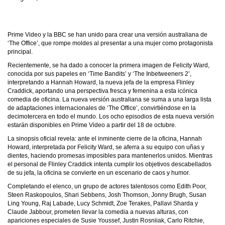
Prime Video y la BBC se han unido para crear una versión australiana de
‘The Office’, que rompe moldes al presentar a una mujer como protagonista
principal.
Recientemente, se ha dado a conocer la primera imagen de Felicity Ward,
conocida por sus papeles en ‘Time Bandits’ y ‘The Inbetweeners 2’,
interpretando a Hannah Howard, la nueva jefa de la empresa Flinley
Craddick, aportando una perspectiva fresca y femenina a esta icónica
comedia de oficina. La nueva versión australiana se suma a una larga lista
de adaptaciones internacionales de ‘The Office’, convirtiéndose en la
decimotercera en todo el mundo. Los ocho episodios de esta nueva versión
estarán disponibles en Prime Video a partir del 18 de octubre.
La sinopsis oficial revela: ante el inminente cierre de la oficina, Hannah
Howard, interpretada por Felicity Ward, se aferra a su equipo con uñas y
dientes, haciendo promesas imposibles para mantenerlos unidos. Mientras
el personal de Flinley Craddick intenta cumplir los objetivos descabellados
de su jefa, la oficina se convierte en un escenario de caos y humor.
Completando el elenco, un grupo de actores talentosos como Edith Poor,
Steen Raskopoulos, Shari Sebbens, Josh Thomson, Jonny Brugh, Susan
Ling Young, Raj Labade, Lucy Schmidt, Zoe Terakes, Pallavi Sharda y
Claude Jabbour, prometen llevar la comedia a nuevas alturas, con
apariciones especiales de Susie Youssef, Justin Rosniiak, Carlo Ritchie,