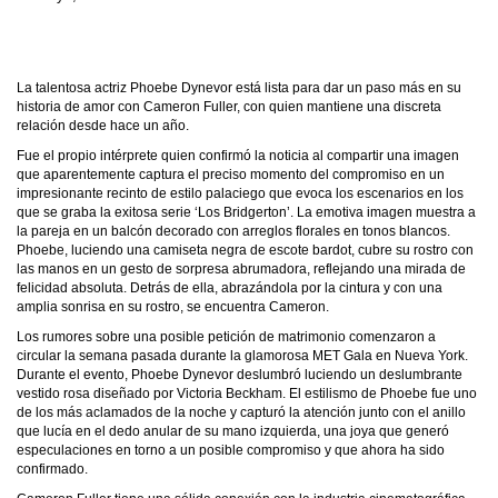
La talentosa actriz Phoebe Dynevor está lista para dar un paso más en su
historia de amor con Cameron Fuller, con quien mantiene una discreta
relación desde hace un año.
Fue el propio intérprete quien confirmó la noticia al compartir una imagen
que aparentemente captura el preciso momento del compromiso en un
impresionante recinto de estilo palaciego que evoca los escenarios en los
que se graba la exitosa serie ‘Los Bridgerton’. La emotiva imagen muestra a
la pareja en un balcón decorado con arreglos florales en tonos blancos.
Phoebe, luciendo una camiseta negra de escote bardot, cubre su rostro con
las manos en un gesto de sorpresa abrumadora, reflejando una mirada de
felicidad absoluta. Detrás de ella, abrazándola por la cintura y con una
amplia sonrisa en su rostro, se encuentra Cameron.
Los rumores sobre una posible petición de matrimonio comenzaron a
circular la semana pasada durante la glamorosa MET Gala en Nueva York.
Durante el evento, Phoebe Dynevor deslumbró luciendo un deslumbrante
vestido rosa diseñado por Victoria Beckham. El estilismo de Phoebe fue uno
de los más aclamados de la noche y capturó la atención junto con el anillo
que lucía en el dedo anular de su mano izquierda, una joya que generó
especulaciones en torno a un posible compromiso y que ahora ha sido
confirmado.