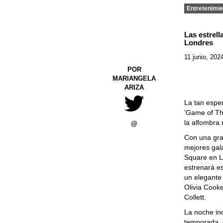
Entretenimie
Las estrell
Londres
11 junio, 202
POR
MARIANGELA
ARIZA
La tan espe
‘Game of Th
la alfombra 
@
Con una gra
mejores gala
Square en L
estrenará e
un elegante
Olivia Cooke
Collett.
La noche inc
temporada, 