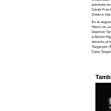
presente en 
Cécile Frot-
Unido e Irla
En la segun
Hierro se v
Daemon Targ
a Alicent Hi
derecho al t
Targaryen (
Casa Targar
Tambi