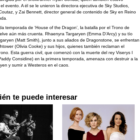
el evento. A él se le unieron la directora ejecutiva de Sky Studios,
Coutaz, y Zai Bennett, director general de contenido de Sky en Reino
nda.
da temporada de ‘House of the Dragon’, la batalla por el Trono de
uelve aún más cruenta. Rhaenyra Targaryen (Emma D’Arcy) y su tío
aryen (Matt Smith), junto a sus aliados de Dragonstone, se enfrentan
ghtower (Olivia Cooke) y sus hijos, quienes también reclaman el
rono. Esta guerra civil, que comenzó con la muerte del rey Viserys I
Paddy Considine) en la primera temporada, amenaza con destruir a la
yen y sumir a Westeros en el caos.
én te puede interesar