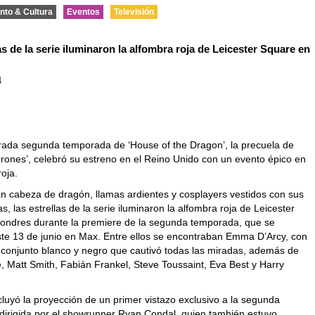
nto & Cultura
Eventos
Televisión
as de la serie iluminaron la alfombra roja de Leicester Square en
4
rada segunda temporada de ‘House of the Dragon’, la precuela de
rones’, celebró su estreno en el Reino Unido con un evento épico en
roja.
n cabeza de dragón, llamas ardientes y cosplayers vestidos con sus
s, las estrellas de la serie iluminaron la alfombra roja de Leicester
ondres durante la premiere de la segunda temporada, que se
ste 13 de junio en Max. Entre ellos se encontraban Emma D’Arcy, con
 conjunto blanco y negro que cautivó todas las miradas, además de
, Matt Smith, Fabián Frankel, Steve Toussaint, Eva Best y Harry
luyó la proyección de un primer vistazo exclusivo a la segunda
dirigida por el showrunner Ryan Condal, quien también estuvo