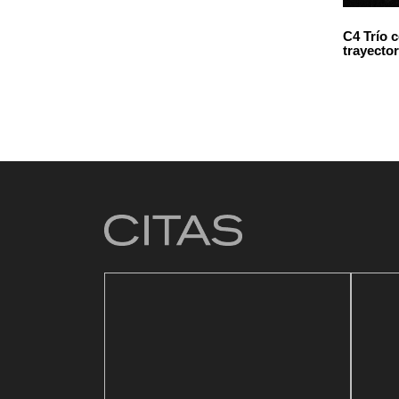
C4 Trío 
trayecto