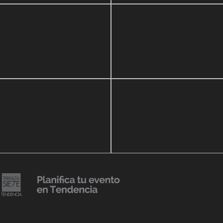
zo, 2020
16 septiembre, 2018
r Show a beneficio de
Lanzmiento Legacy Aruba
ria Perozo
Luxury Condominiums
14 agosto, 2018
Julio Urribarrí celebra 3er
o, 2019
ersatorio CLÍNICA
aniversario como agente d
DENCIA BODY
prensa
20 julio, 2018
Lanzamiento de colección
Resort 2019 de No Pise La
iembre, 2018
i es Tendencia
Grama