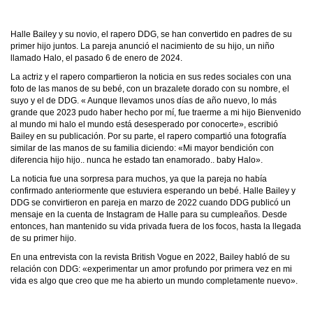
Halle Bailey y su novio, el rapero DDG, se han convertido en padres de su
primer hijo juntos. La pareja anunció el nacimiento de su hijo, un niño
llamado Halo, el pasado 6 de enero de 2024.
La actriz y el rapero compartieron la noticia en sus redes sociales con una
foto de las manos de su bebé, con un brazalete dorado con su nombre, el
suyo y el de DDG. « Aunque llevamos unos días de año nuevo, lo más
grande que 2023 pudo haber hecho por mí, fue traerme a mi hijo Bienvenido
al mundo mi halo el mundo está desesperado por conocerte», escribió
Bailey en su publicación. Por su parte, el rapero compartió una fotografía
similar de las manos de su familia diciendo: «Mi mayor bendición con
diferencia hijo hijo.. nunca he estado tan enamorado.. baby Halo».
La noticia fue una sorpresa para muchos, ya que la pareja no había
confirmado anteriormente que estuviera esperando un bebé. Halle Bailey y
DDG se convirtieron en pareja en marzo de 2022 cuando DDG publicó un
mensaje en la cuenta de Instagram de Halle para su cumpleaños. Desde
entonces, han mantenido su vida privada fuera de los focos, hasta la llegada
de su primer hijo.
En una entrevista con la revista British Vogue en 2022, Bailey habló de su
relación con DDG: «experimentar un amor profundo por primera vez en mi
vida es algo que creo que me ha abierto un mundo completamente nuevo».