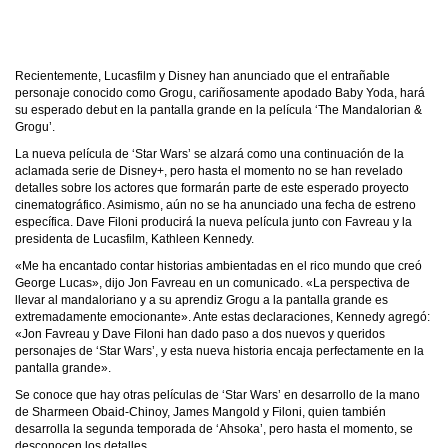
Recientemente, Lucasfilm y Disney han anunciado que el entrañable
personaje conocido como Grogu, cariñosamente apodado Baby Yoda, hará
su esperado debut en la pantalla grande en la película ‘The Mandalorian &
Grogu’.
La nueva película de ‘Star Wars’ se alzará como una continuación de la
aclamada serie de Disney+, pero hasta el momento no se han revelado
detalles sobre los actores que formarán parte de este esperado proyecto
cinematográfico. Asimismo, aún no se ha anunciado una fecha de estreno
específica. Dave Filoni producirá la nueva película junto con Favreau y la
presidenta de Lucasfilm, Kathleen Kennedy.
«Me ha encantado contar historias ambientadas en el rico mundo que creó
George Lucas», dijo Jon Favreau en un comunicado. «La perspectiva de
llevar al mandaloriano y a su aprendiz Grogu a la pantalla grande es
extremadamente emocionante». Ante estas declaraciones, Kennedy agregó:
«Jon Favreau y Dave Filoni han dado paso a dos nuevos y queridos
personajes de ‘Star Wars’, y esta nueva historia encaja perfectamente en la
pantalla grande».
Se conoce que hay otras películas de ‘Star Wars’ en desarrollo de la mano
de Sharmeen Obaid-Chinoy, James Mangold y Filoni, quien también
desarrolla la segunda temporada de ‘Ahsoka’, pero hasta el momento, se
desconocen los detalles.