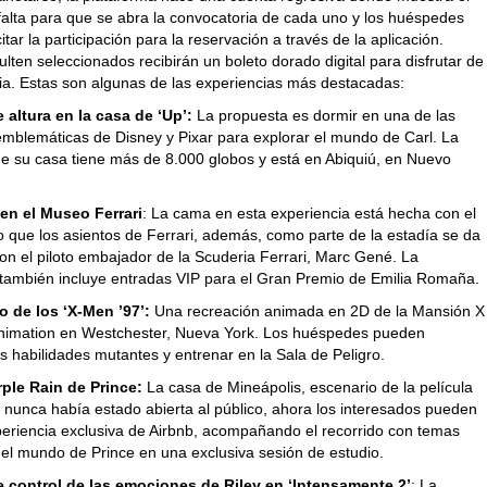
falta para que se abra la convocatoria de cada uno y los huéspedes
itar la participación para la reservación a través de la aplicación.
lten seleccionados recibirán un boleto dorado digital para disfrutar de
cia. Estas son algunas de las experiencias más destacadas:
 altura en la casa de ‘Up’:
La propuesta es dormir en una de las
mblemáticas de Disney y Pixar para explorar el mundo de Carl. La
de su casa tiene más de 8.000 globos y está en Abiquiú, en Nuevo
en el Museo Ferrari
: La cama en esta experiencia está hecha con el
 que los asientos de Ferrari, además, como parte de la estadía se da
on el piloto embajador de la Scuderia Ferrari, Marc Gené. La
 también incluye entradas VIP para el Gran Premio de Emilia Romaña.
 de los ‘X-Men ’97’:
Una recreación animada en 2D de la Mansión X
nimation en Westchester, Nueva York. Los huéspedes pueden
s habilidades mutantes y entrenar en la Sala de Peligro.
ple Rain de Prince:
La casa de Mineápolis, escenario de la película
 nunca había estado abierta al público, ahora los interesados pueden
xperiencia exclusiva de Airbnb, acompañando el recorrido con temas
del mundo de Prince en una exclusiva sesión de estudio.
e control de las emociones de Riley en ‘Intensamente 2’
: La