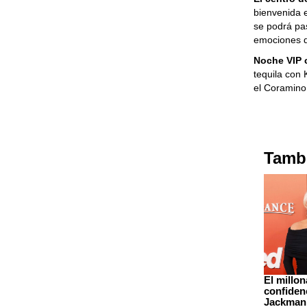
bienvenida e
se podrá pas
emociones d
Noche VIP 
tequila con
el Coramino
Tambi
El millo
confiden
Jackman 