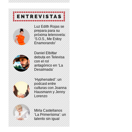
Luz Edith Rojas se
prepara para su
próxima telenovela:
‘S.O.S., Me Estoy
Enamorando’
Daniel Elbittar
debuta en Televisa
con el rol
antagónico en ‘La
Desalmada’
‘Hyphenated’: un
podcast entre
culturas con Joanna
Hausmann y Jenny
Lorenzo
Mirla Castellanos
‘La Primerísima’: un
talento sin igual