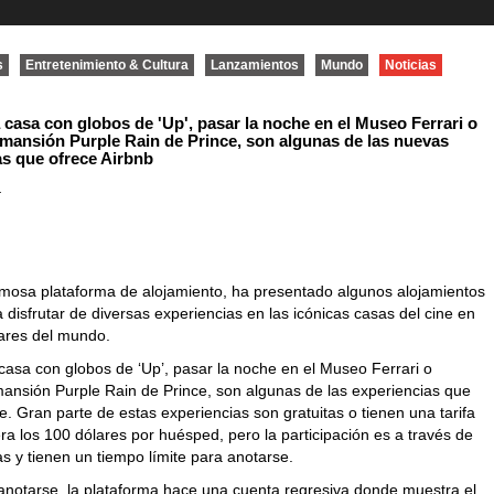
s
Entretenimiento & Cultura
Lanzamientos
Mundo
Noticias
a casa con globos de 'Up', pasar la noche en el Museo Ferrari o
 mansión Purple Rain de Prince, son algunas de las nuevas
as que ofrece Airbnb
4
famosa plataforma de alojamiento, ha presentado algunos alojamientos
a disfrutar de diversas experiencias en las icónicas casas del cine en
gares del mundo.
 casa con globos de ‘Up’, pasar la noche en el Museo Ferrari o
mansión Purple Rain de Prince, son algunas de las experiencias que
e. Gran parte de estas experiencias son gratuitas o tienen una tarifa
a los 100 dólares por huésped, pero la participación es a través de
s y tienen un tiempo límite para anotarse.
anotarse, la plataforma hace una cuenta regresiva donde muestra el