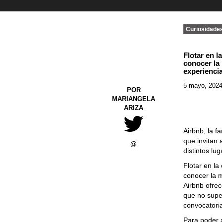
Curiosidade
Flotar en l
conocer la
experienci
5 mayo, 202
POR
MARIANGELA
ARIZA
Airbnb, la 
que invitan 
@
distintos lu
Flotar en la
conocer la 
Airbnb ofrec
que no super
convocatoria
Para poder 