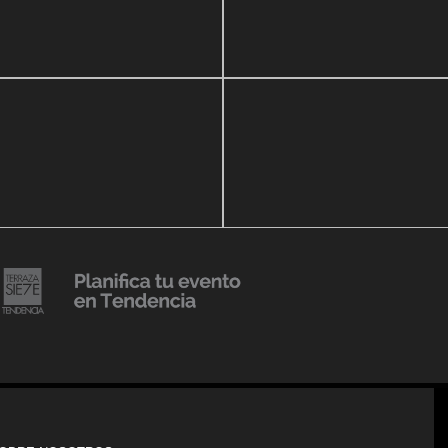
zo, 2020
16 septiembre, 2018
r Show a beneficio de
Lanzmiento Legacy Aruba
ria Perozo
Luxury Condominiums
14 agosto, 2018
Julio Urribarrí celebra 3er
o, 2019
ersatorio CLÍNICA
aniversario como agente d
DENCIA BODY
prensa
20 julio, 2018
Lanzamiento de colección
Resort 2019 de No Pise La
iembre, 2018
i es Tendencia
Grama