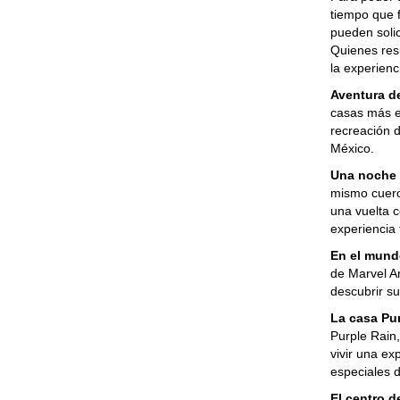
tiempo que 
pueden solic
Quienes resu
la experien
Aventura de
casas más e
recreación 
México.
Una noche 
mismo cuero
una vuelta c
experiencia
En el mundo
de Marvel A
descubrir su
La casa Pur
Purple Rain,
vivir una e
especiales 
El centro d