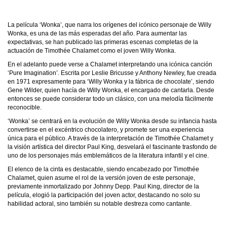
La película ‘Wonka’, que narra los orígenes del icónico personaje de Willy
Wonka, es una de las más esperadas del año. Para aumentar las
expectativas, se han publicado las primeras escenas completas de la
actuación de Timothée Chalamet como el joven Willy Wonka.
En el adelanto puede verse a Chalamet interpretando una icónica canción
‘Pure Imagination’. Escrita por Leslie Bricusse y Anthony Newley, fue creada
en 1971 expresamente para ‘Willy Wonka y la fábrica de chocolate’, siendo
Gene Wilder, quien hacía de Willy Wonka, el encargado de cantarla. Desde
entonces se puede considerar todo un clásico, con una melodía fácilmente
reconocible.
‘Wonka’ se centrará en la evolución de Willy Wonka desde su infancia hasta
convertirse en el excéntrico chocolatero, y promete ser una experiencia
única para el público. A través de la interpretación de Timothée Chalamet y
la visión artística del director Paul King, desvelará el fascinante trasfondo de
uno de los personajes más emblemáticos de la literatura infantil y el cine.
El elenco de la cinta es destacable, siendo encabezado por Timothée
Chalamet, quien asume el rol de la versión joven de este personaje,
previamente inmortalizado por Johnny Depp. Paul King, director de la
película, elogió la participación del joven actor, destacando no solo su
habilidad actoral, sino también su notable destreza como cantante.