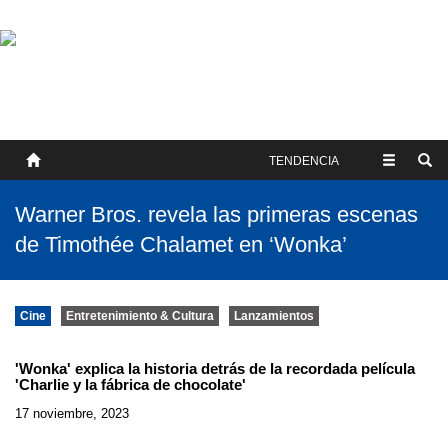
SOBRE NOSOTROS
HISTORIA
CONTACTO
TÉRMINOS Y CONDICIONES
PUBLICAR
TENDENCIA
Warner Bros. revela las primeras escenas
de Timothée Chalamet en ‘Wonka’
Cine
Entretenimiento & Cultura
Lanzamientos
'Wonka' explica la historia detrás de la recordada película
'Charlie y la fábrica de chocolate'
17 noviembre, 2023