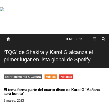
SOBRE NOSOTROS
HISTORIA
CONTACTO
TÉRMINOS Y CONDICIONES
PUBLICAR
TENDENCIA
‘TQG’ de Shakira y Karol G alcanza el
primer lugar en lista global de Spotify
Entretenimiento & Cultura
Música
Noticias
El tema forma parte del cuarto disco de Karol G 'Mañana
será bonito'
5 marzo, 2023