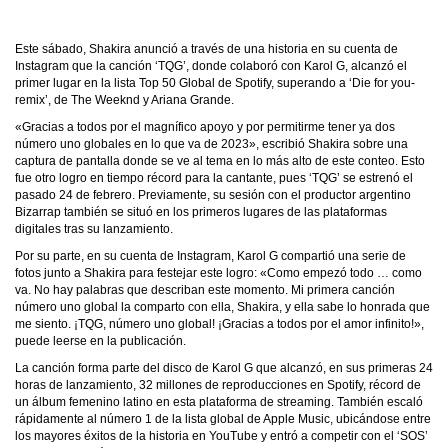
Este sábado, Shakira anunció a través de una historia en su cuenta de
Instagram que la canción ‘TQG’, donde colaboró con Karol G, alcanzó el
primer lugar en la lista Top 50 Global de Spotify, superando a ‘Die for you-
remix’, de The Weeknd y Ariana Grande.
«Gracias a todos por el magnífico apoyo y por permitirme tener ya dos
número uno globales en lo que va de 2023», escribió Shakira sobre una
captura de pantalla donde se ve al tema en lo más alto de este conteo. Esto
fue otro logro en tiempo récord para la cantante, pues ‘TQG’ se estrenó el
pasado 24 de febrero. Previamente, su sesión con el productor argentino
Bizarrap también se situó en los primeros lugares de las plataformas
digitales tras su lanzamiento.
Por su parte, en su cuenta de Instagram, Karol G compartió una serie de
fotos junto a Shakira para festejar este logro: «Como empezó todo … como
va. No hay palabras que describan este momento. Mi primera canción
número uno global la comparto con ella, Shakira, y ella sabe lo honrada que
me siento. ¡TQG, número uno global! ¡Gracias a todos por el amor infinito!»,
puede leerse en la publicación.
La canción forma parte del disco de Karol G que alcanzó, en sus primeras 24
horas de lanzamiento, 32 millones de reproducciones en Spotify, récord de
un álbum femenino latino en esta plataforma de streaming. También escaló
rápidamente al número 1 de la lista global de Apple Music, ubicándose entre
los mayores éxitos de la historia en YouTube y entró a competir con el ‘SOS’