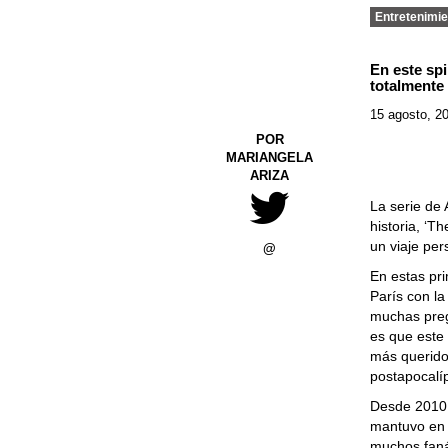
Entretenimie
En este spi
totalmente
15 agosto, 2
POR
MARIANGELA
ARIZA
La serie de 
historia, ‘
un viaje per
@
En estas pr
París con la
muchas preg
es que este
más queridos
postapocalí
Desde 2010, 
mantuvo en e
muchos faná