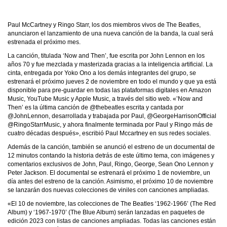
Paul McCartney y Ringo Starr, los dos miembros vivos de The Beatles,
anunciaron el lanzamiento de una nueva canción de la banda, la cual será
estrenada el próximo mes.
La canción, titulada ‘Now and Then’, fue escrita por John Lennon en los
años 70 y fue mezclada y masterizada gracias a la inteligencia artificial. La
cinta, entregada por Yoko Ono a los demás integrantes del grupo, se
estrenará el próximo jueves 2 de noviembre en todo el mundo y que ya está
disponible para pre-guardar en todas las plataformas digitales en Amazon
Music, YouTube Music y Apple Music, a través del sitio web. «’Now and
Then’ es la última canción de @thebeatles escrita y cantada por
@JohnLennon, desarrollada y trabajada por Paul, @GeorgeHarrisonOfficial
@RingoStarrMusic, y ahora finalmente terminada por Paul y Ringo más de
cuatro décadas después», escribió Paul Mccartney en sus redes sociales.
Además de la canción, también se anunció el estreno de un documental de
12 minutos contando la historia detrás de este último tema, con imágenes y
comentarios exclusivos de John, Paul, Ringo, George, Sean Ono Lennon y
Peter Jackson. El documental se estrenará el próximo 1 de noviembre, un
día antes del estreno de la canción. Asimismo, el próximo 10 de noviembre
se lanzarán dos nuevas colecciones de viniles con canciones ampliadas.
«El 10 de noviembre, las colecciones de The Beatles ‘1962-1966’ (The Red
Album) y ‘1967-1970’ (The Blue Album) serán lanzadas en paquetes de
edición 2023 con listas de canciones ampliadas. Todas las canciones están