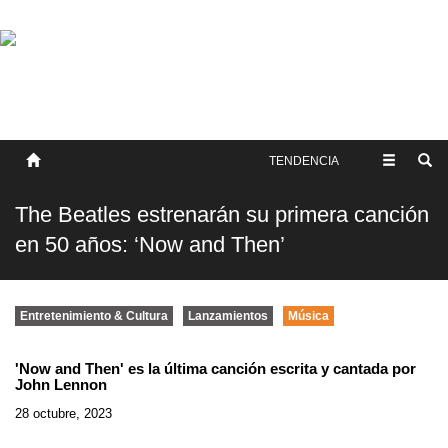
SOBRE NOSOTROS
HISTORIA
CONTACTO
TÉRMINOS Y CONDICIONES
PUBLICAR
TENDENCIA
The Beatles estrenarán su primera canción
en 50 años: ‘Now and Then’
Entretenimiento & Cultura
Lanzamientos
Música
'Now and Then' es la última canción escrita y cantada por
John Lennon
28 octubre, 2023