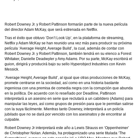
Robert Downey Jr. y Robert Pattinson formarán parte de la nueva película
del director Adam McKay, que será estrenada en Netflix.
Tras el éxito que obtuvo ‘Don’t Look Up’, en la plataforma de streaming,
Netflix y Adam McKay se han reunido una vez más para producir su próxima
película ‘Average Height, Average Build’, la cual, además de contar con
Robert Downey Jr. y Robert Pattinson, también tendrá en su elenco a Forest
Whitaker, Danielle Deadwyler y Amy Adams. Por su parte, McKay escribirá el
guion, dirigirá y producirá bajo su sello Hyperobject Industries con Kevin
Messick.
‘Average Height, Average Build’, al igual que otras producciones de McKay,
promete centrarse en la sociedad, así como en una historia bastante
ingeniosa con una premisa de comedia negra con la corrupción que abunda
en la política. De acuerdo con lo reseñado por Deadline, Pattinson
interpretará a un asesino en serie que reclutará a un cabildero (Adams) para
manipular las leyes, así como grupos de presión para que le permitan salirse
con la suya fácilmente. Mientras tanto Downey, interpretará a un policía
jubilado que no se dará por vencido con los asesinatos y de encontrar al
culpable.
Robert Downey Jr interpretará este año a Lewis Strauss en ‘Oppenheimer’
de Christopher Nolan. Además, ha protagonizado una serie titulada ‘The