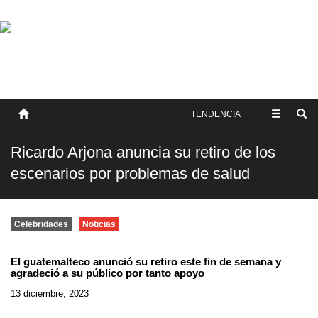
SOBRE NOSOTROS
HISTORIA
CONTACTO
TÉRMINOS Y CONDICIONES
PUBLICAR
TENDENCIA
Ricardo Arjona anuncia su retiro de los
escenarios por problemas de salud
Celebridades
Noticias
El guatemalteco anunció su retiro este fin de semana y
agradeció a su público por tanto apoyo
13 diciembre, 2023