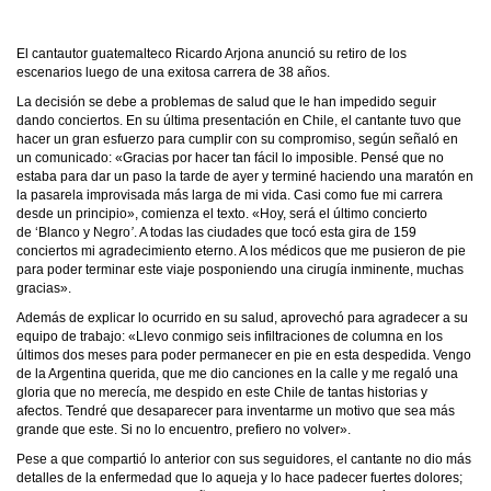
El cantautor guatemalteco Ricardo Arjona anunció su retiro de los
escenarios luego de una exitosa carrera de 38 años.
La decisión se debe a problemas de salud que le han impedido seguir
dando conciertos. En su última presentación en Chile, el cantante tuvo que
hacer un gran esfuerzo para cumplir con su compromiso, según señaló en
un comunicado: «Gracias por hacer tan fácil lo imposible. Pensé que no
estaba para dar un paso la tarde de ayer y terminé haciendo una maratón en
la pasarela improvisada más larga de mi vida. Casi como fue mi carrera
desde un principio», comienza el texto. «Hoy, será el último concierto
de ‘Blanco y Negro
’
. A todas las ciudades que tocó esta gira de 159
conciertos mi agradecimiento eterno. A los médicos que me pusieron de pie
para poder terminar este viaje posponiendo una cirugía inminente, muchas
gracias».
Además de explicar lo ocurrido en su salud, aprovechó para agradecer a su
equipo de trabajo: «Llevo conmigo seis infiltraciones de columna en los
últimos dos meses para poder permanecer en pie en esta despedida. Vengo
de la Argentina querida, que me dio canciones en la calle y me regaló una
gloria que no merecía, me despido en este Chile de tantas historias y
afectos. Tendré que desaparecer para inventarme un motivo que sea más
grande que este. Si no lo encuentro, prefiero no volver».
Pese a que compartió lo anterior con sus seguidores, el cantante no dio más
detalles de la enfermedad que lo aqueja y lo hace padecer fuertes dolores;