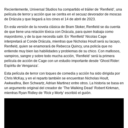
Recientemente, Universal Studios ha compartido el tráiler de ‘Renfield’, una
película de terror y acción que se centra en el secuaz devorador de moscas
de Drácula y que llegará a los cines el 14 de abril de 2023.
En esta versión de la novela clásica de Bram Stoker, Renfield se da cuenta
de que tiene una relación tóxica con Drácula, para quien trabaja como
mayordomo, y de la que necesita salir. En ‘Renfield’ Nicolas Cage
interpretará al Conde Drácula, mientras que Nicholas Hoult será su lacayo,
Renfield, quien se enamorará de Rebecca Quincy, una policía que no
entiende muy bien las habilidades y problemas de su chico. Con mafiosos,
vampiros, sangre y sobre todo mucha acción, ‘Renfield’ será la primera
película de acción de Cage con un estudio importante desde ‘Ghost Rider:
Espíritu de Venganza’.
Esta película de terror con toques de comedia y acción ha sido dirigida por
Chris McKay, y en el reparto también se encuentran Nicholas Hoult,
Awkwafina, Ben Schwartz, Adrian Martinez entre otros. La historia se basa en
un argumento original del creador de ‘The Walking Dead’ Robert Kirkman,
mientras Ryan Ridley de ‘Rick y Morty’ escribió el guión.