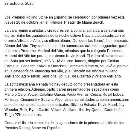
27 octubre, 2023
Los Premios Rolling Stone en Español se celebraron por primera vez este
jueves 26 de octubre, en el Fillmore Theater de Miami Beach.
La gala reunió a artistas y creadores de la cultura latina para celebrar sus
logros. Entre los ganadores de la noche estuvo Natalia Lafourcade, con el
premio Artista del Año, y su último álbum, ‘De todos las flores’, fue nombrado
Álbum del Año. Tiny, quien ha creado numerosos éxitos de reggaetón, ganó
el premio Productor Musical del Año, mientras que la categoría Promesa
Musical del Año fue para el mexicano Kevin Kaarl. El video oficial animado
de ‘Solo por ser Indios’, de A.N.I.M.A.L con Juanes, dirigido por Gastón
Carballal, Federico Kalwill y Francisco Cerchiara Montero, se llevó el premio
en la categoría de Videoclip del Año, y la Canción del Año fue ‘Villano
Antillano: BZRP Music Sessions, Vol. 51’, de Bizarrap y Villano Antillano.
La actriz mexicana Renata Notney debutó como presentadora en esta
primera edición. Además, participaron presentadores especiales como
Manolo Caro, Yotuel, Catalina García, Paula Arenas, Cesca, Royal Lobos,
Fonseca, Cimapunk y Guayna. Algunas personalidades también amenizaron
la noche con presentaciones musicales: Silvana Estrada, Kevin Kaarl, Jay
Wheeler, Reik, Ryan Castro, Villano Antillano, iLe, Ivy Queen, Carin León,
Tiago PZK, entre otros.
Conoce el listado completo de los ganadores de la primera edición de los
Premios Rolling Stone en Español: