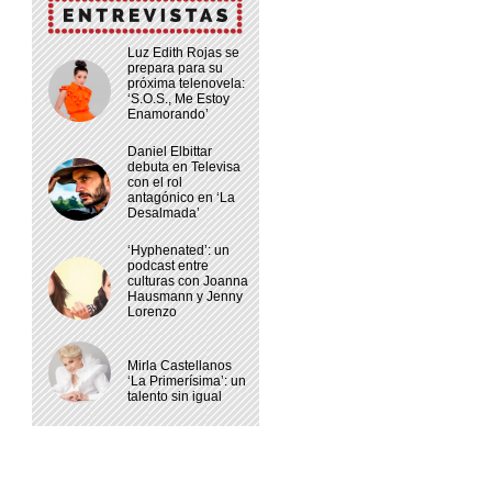
Luz Edith Rojas se
prepara para su
próxima telenovela:
‘S.O.S., Me Estoy
Enamorando’
Daniel Elbittar
debuta en Televisa
con el rol
antagónico en ‘La
Desalmada’
‘Hyphenated’: un
podcast entre
culturas con Joanna
Hausmann y Jenny
Lorenzo
Mirla Castellanos
‘La Primerísima’: un
talento sin igual