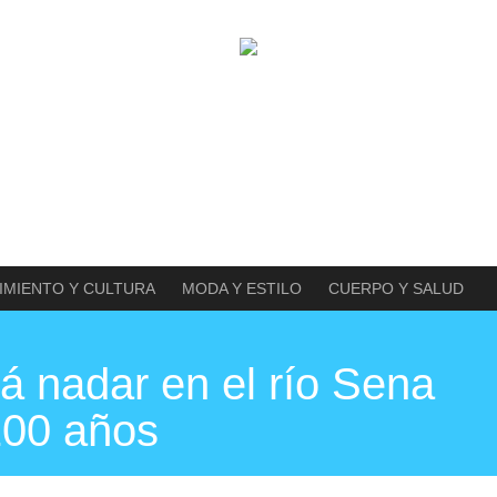
IMIENTO Y CULTURA
MODA Y ESTILO
CUERPO Y SALUD
rá nadar en el río Sena
100 años