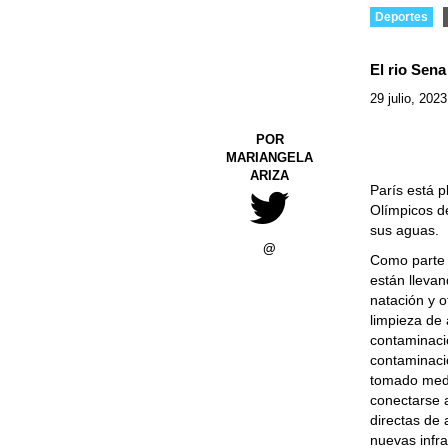
Deportes
El rio Sen
29 julio, 2023
POR
MARIANGELA
ARIZA
París está 
Olímpicos de
sus aguas.
@
Como parte d
están lleva
natación y o
limpieza de 
contaminaci
contaminaci
tomado medid
conectarse a
directas de 
nuevas infra