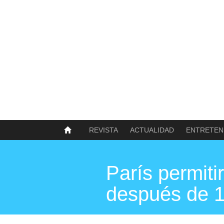
SOBRE NOSOTROS
HISTORIA
CONTACTO
TÉRMINOS Y CONDICIONES
PUBLICAR
REVISTA
ACTUALIDAD
ENTRETEN
París permiti
después de 