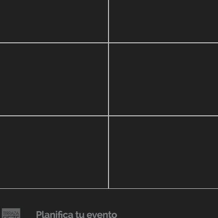
zo, 2020
16 septiembre, 2018
r Show a beneficio de
Lanzmiento Legacy Aruba
ria Perozo
Luxury Condominiums
14 agosto, 2018
Julio Urribarrí celebra 3er
o, 2019
ersatorio CLÍNICA
aniversario como agente d
DENCIA BODY
prensa