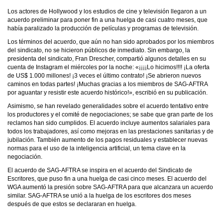
Los actores de Hollywood y los estudios de cine y televisión llegaron a un
acuerdo preliminar para poner fin a una huelga de casi cuatro meses, que
había paralizado la producción de películas y programas de televisión.
Los términos del acuerdo, que aún no han sido aprobados por los miembros
del sindicato, no se hicieron públicos de inmediato. Sin embargo, la
presidenta del sindicato, Fran Drescher, compartió algunos detalles en su
cuenta de Instagram el miércoles por la noche:
«¡¡¡¡Lo hicimos!!!! ¡La oferta
de US$ 1.000 millones! ¡3 veces el último contrato! ¡Se abrieron nuevos
caminos en todas partes! ¡Muchas gracias a los miembros de SAG-AFTRA
por aguantar y resistir este acuerdo histórico!», escribió en su publicación.
Asimismo, se han revelado generalidades sobre el acuerdo tentativo entre
los productores y el comité de negociaciones; se sabe que gran parte de los
reclamos han sido cumplidos. El acuerdo incluye aumentos salariales para
todos los trabajadores, así como mejoras en las prestaciones sanitarias y de
jubilación. También aumento de los pagos residuales y establecer nuevas
normas para el uso de la inteligencia artificial, un tema clave en la
negociación.
El acuerdo de SAG-AFTRA se inspira en el acuerdo del Sindicato de
Escritores, que puso fin a una huelga de casi cinco meses. El acuerdo del
WGA aumentó la presión sobre SAG-AFTRA para que alcanzara un acuerdo
similar. SAG-AFTRA se unió a la huelga de los escritores dos meses
después de que estos se declararan en huelga.