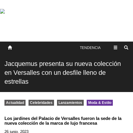
SOBRE NOSOTROS
HISTORIA
CONTACTO
TÉRMINOS Y CONDICIONES
PUBLICAR
TENDENCIA
Jacquemus presenta su nueva colección
en Versalles con un desfile lleno de
estrellas
Actualidad
Celebridades
Lanzamientos
Moda & Estilo
Los jardines del Palacio de Versalles fueron la sede de la
nueva colección de la marca de lujo francesa
26 junio, 2023