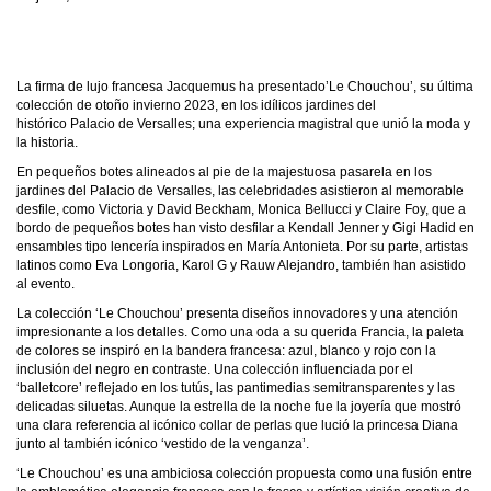
La firma de lujo francesa Jacquemus ha presentado’Le Chouchou’, su última
colección de otoño invierno 2023, en los idílicos jardines del
histórico Palacio de Versalles; una experiencia magistral que unió la moda y
la historia.
En pequeños botes alineados al pie de la majestuosa pasarela en los
jardines del Palacio de Versalles, las celebridades asistieron al memorable
desfile, como Victoria y David Beckham, Monica Bellucci y Claire Foy, que a
bordo de pequeños botes han visto desfilar a Kendall Jenner y Gigi Hadid en
ensambles tipo lencería inspirados en María Antonieta. Por su parte, artistas
latinos como Eva Longoria, Karol G y Rauw Alejandro, también han asistido
al evento.
La colección ‘Le Chouchou’ presenta diseños innovadores y una atención
impresionante a los detalles. Como una oda a su querida Francia, la paleta
de colores se inspiró en la bandera francesa: azul, blanco y rojo con la
inclusión del negro en contraste. Una colección influenciada por el
‘balletcore’ reflejado en los tutús, las pantimedias semitransparentes y las
delicadas siluetas. Aunque la estrella de la noche fue la joyería que mostró
una clara referencia al icónico collar de perlas que lució la princesa Diana
junto al también icónico ‘vestido de la venganza’.
‘Le Chouchou’ es una ambiciosa colección propuesta como una fusión entre