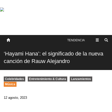
SOBRE NOSOTROS
HISTORIA
CONTACTO
TÉRMINOS Y CONDICIONES
PUBLICAR
TENDENCIA
‘Hayami Hana’: el significado de la nueva
canción de Rauw Alejandro
Celebridades
Entretenimiento & Cultura
Lanzamientos
Música
12 agosto, 2023