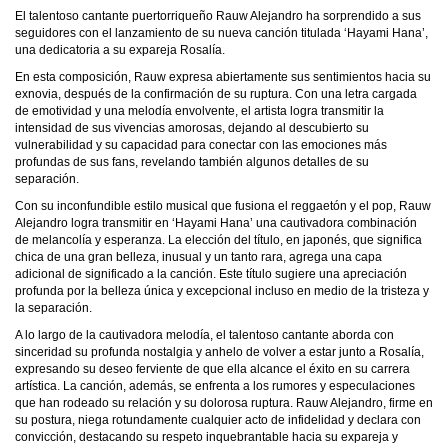
El talentoso cantante puertorriqueño Rauw Alejandro ha sorprendido a sus
seguidores con el lanzamiento de su nueva canción titulada ‘Hayami Hana’,
una dedicatoria a su expareja Rosalía.
En esta composición, Rauw expresa abiertamente sus sentimientos hacia su
exnovia, después de la confirmación de su ruptura. Con una letra cargada
de emotividad y una melodía envolvente, el artista logra transmitir la
intensidad de sus vivencias amorosas, dejando al descubierto su
vulnerabilidad y su capacidad para conectar con las emociones más
profundas de sus fans, revelando también algunos detalles de su
separación.
Con su inconfundible estilo musical que fusiona el reggaetón y el pop, Rauw
Alejandro logra transmitir en ‘Hayami Hana’ una cautivadora combinación
de melancolía y esperanza. La elección del título, en japonés, que significa
chica de una gran belleza, inusual y un tanto rara, agrega una capa
adicional de significado a la canción. Este título sugiere una apreciación
profunda por la belleza única y excepcional incluso en medio de la tristeza y
la separación.
A lo largo de la cautivadora melodía, el talentoso cantante aborda con
sinceridad su profunda nostalgia y anhelo de volver a estar junto a Rosalía,
expresando su deseo ferviente de que ella alcance el éxito en su carrera
artística. La canción, además, se enfrenta a los rumores y especulaciones
que han rodeado su relación y su dolorosa ruptura. Rauw Alejandro, firme en
su postura, niega rotundamente cualquier acto de infidelidad y declara con
convicción, destacando su respeto inquebrantable hacia su expareja y