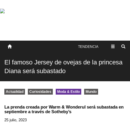
SOBRE NOSOTROS
HISTORIA
CONTACTO
TÉRMINOS Y CONDICIONES
PUBLICAR
TENDENCIA
El famoso Jersey de ovejas de la princesa
Diana será subastado
Actualidad
Curiosidades
Moda & Estilo
Mundo
La prenda creada por Warm & Wonderul será subastada en
septiembre a través de Sotheby’s
25 julio, 2023