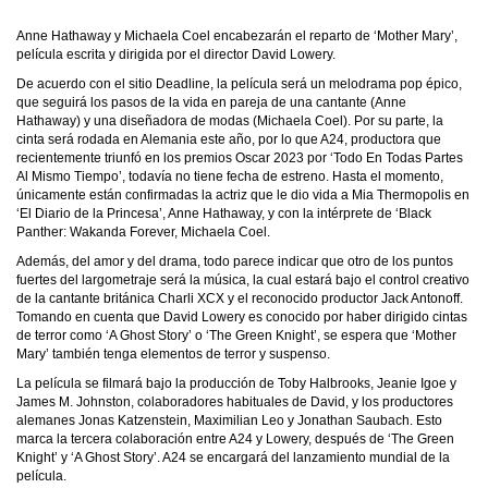
Anne Hathaway y Michaela Coel encabezarán el reparto de ‘Mother Mary’,
película escrita y dirigida por el director David Lowery.
De acuerdo con el sitio Deadline, la película será un melodrama pop épico,
que seguirá los pasos de la vida en pareja de una cantante (Anne
Hathaway) y una diseñadora de modas (Michaela Coel). Por su parte, la
cinta será rodada en Alemania este año, por lo que A24, productora que
recientemente triunfó en los premios Oscar 2023 por ‘Todo En Todas Partes
Al Mismo Tiempo’, todavía no tiene fecha de estreno. Hasta el momento,
únicamente están confirmadas la actriz que le dio vida a Mia Thermopolis en
‘El Diario de la Princesa’, Anne Hathaway, y con la intérprete de ‘Black
Panther: Wakanda Forever, Michaela Coel.
Además, del amor y del drama, todo parece indicar que otro de los puntos
fuertes del largometraje será la música, la cual estará bajo el control creativo
de la cantante británica Charli XCX y el reconocido productor Jack Antonoff.
Tomando en cuenta que David Lowery es conocido por haber dirigido cintas
de terror como ‘A Ghost Story’ o ‘The Green Knight’, se espera que ‘Mother
Mary’ también tenga elementos de terror y suspenso.
La película se filmará bajo la producción de Toby Halbrooks, Jeanie Igoe y
James M. Johnston, colaboradores habituales de David, y los productores
alemanes Jonas Katzenstein, Maximilian Leo y Jonathan Saubach. Esto
marca la tercera colaboración entre A24 y Lowery, después de ‘The Green
Knight’ y ‘A Ghost Story’. A24 se encargará del lanzamiento mundial de la
película.