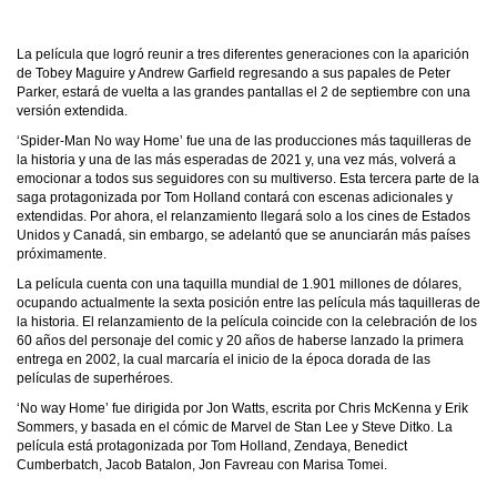
La película que logró reunir a tres diferentes generaciones con la aparición
de Tobey Maguire y Andrew Garfield regresando a sus papales de Peter
Parker, estará de vuelta a las grandes pantallas el 2 de septiembre con una
versión extendida.
‘Spider-Man No way Home’ fue una de las producciones más taquilleras de
la historia y una de las más esperadas de 2021 y, una vez más, volverá a
emocionar a todos sus seguidores con su multiverso. Esta tercera parte de la
saga protagonizada por Tom Holland contará con escenas adicionales y
extendidas. Por ahora, el relanzamiento llegará solo a los cines de Estados
Unidos y Canadá, sin embargo, se adelantó que se anunciarán más países
próximamente.
La película cuenta con una taquilla mundial de 1.901 millones de dólares,
ocupando actualmente la sexta posición entre las película más taquilleras de
la historia. El relanzamiento de la película coincide con la celebración de los
60 años del personaje del comic y 20 años de haberse lanzado la primera
entrega en 2002, la cual marcaría el inicio de la época dorada de las
películas de superhéroes.
‘No way Home’ fue dirigida por Jon Watts, escrita por Chris McKenna y Erik
Sommers, y basada en el cómic de Marvel de Stan Lee y Steve Ditko. La
película está protagonizada por Tom Holland, Zendaya, Benedict
Cumberbatch, Jacob Batalon, Jon Favreau con Marisa Tomei.​