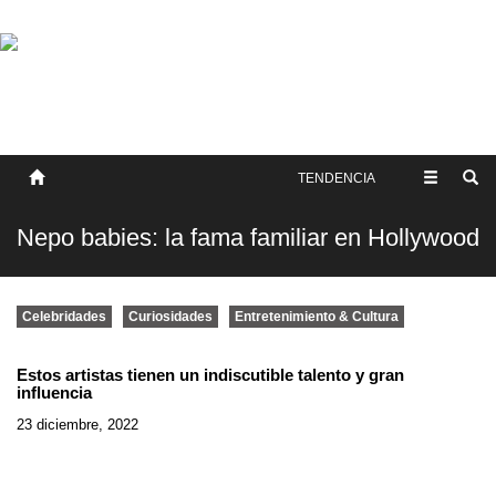
SOBRE NOSOTROS
HISTORIA
CONTACTO
TÉRMINOS Y CONDICIONES
PUBLICAR
TENDENCIA
Nepo babies: la fama familiar en Hollywood
Celebridades
Curiosidades
Entretenimiento & Cultura
Estos artistas tienen un indiscutible talento y gran
influencia
23 diciembre, 2022