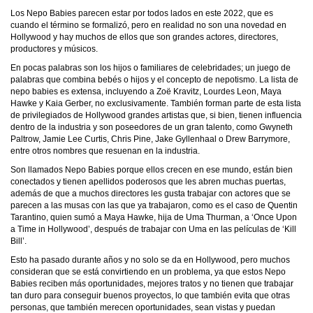
Los Nepo Babies parecen estar por todos lados en este 2022, que es
cuando el término se formalizó, pero en realidad no son una novedad en
Hollywood y hay muchos de ellos que son grandes actores, directores,
productores y músicos.
En pocas palabras son los hijos o familiares de celebridades; un juego de
palabras que combina bebés o hijos y el concepto de nepotismo. La lista de
nepo babies es extensa, incluyendo a Zoë Kravitz, Lourdes Leon, Maya
Hawke y Kaia Gerber, no exclusivamente. También forman parte de esta lista
de privilegiados de Hollywood grandes artistas que, si bien, tienen influencia
dentro de la industria y son poseedores de un gran talento, como Gwyneth
Paltrow, Jamie Lee Curtis, Chris Pine, Jake Gyllenhaal o Drew Barrymore,
entre otros nombres que resuenan en la industria.
Son llamados Nepo Babies porque ellos crecen en ese mundo, están bien
conectados y tienen apellidos poderosos que les abren muchas puertas,
además de que a muchos directores les gusta trabajar con actores que se
parecen a las musas con las que ya trabajaron, como es el caso de Quentin
Tarantino, quien sumó a Maya Hawke, hija de Uma Thurman, a ‘Once Upon
a Time in Hollywood’, después de trabajar con Uma en las películas de ‘Kill
Bill’.
Esto ha pasado durante años y no solo se da en Hollywood, pero muchos
consideran que se está convirtiendo en un problema, ya que estos Nepo
Babies reciben más oportunidades, mejores tratos y no tienen que trabajar
tan duro para conseguir buenos proyectos, lo que también evita que otras
personas, que también merecen oportunidades, sean vistas y puedan