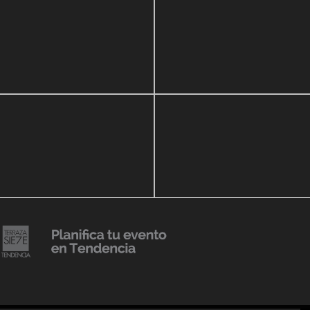
zo, 2020
16 septiembre, 2018
r Show a beneficio de
Lanzmiento Legacy Aruba
ria Perozo
Luxury Condominiums
14 agosto, 2018
Julio Urribarrí celebra 3er
o, 2019
ersatorio CLÍNICA
aniversario como agente d
DENCIA BODY
prensa
20 julio, 2018
Lanzamiento de colección
Resort 2019 de No Pise La
iembre, 2018
i es Tendencia
Grama