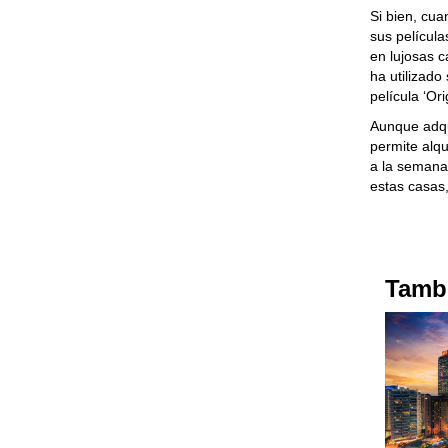
Si bien, cu
sus película
en lujosas 
ha utilizado
película ‘Or
Aunque adqu
permite alqu
a la semana
estas casas
Tambi