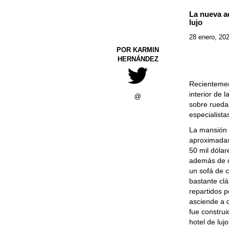
La nueva a
lujo
28 enero, 20
POR KARMIN
HERNÁNDEZ
Recientement
interior de
@
sobre rueda
especialista
La mansión 
aproximadas
50 mil dóla
además de d
un sofá de c
bastante cl
repartidos p
asciende a d
fue construi
hotel de lujo