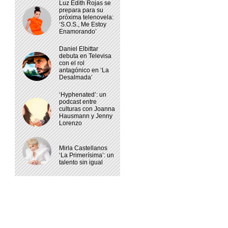
Luz Edith Rojas se
prepara para su
próxima telenovela:
‘S.O.S., Me Estoy
Enamorando’
Daniel Elbittar
debuta en Televisa
con el rol
antagónico en ‘La
Desalmada’
‘Hyphenated’: un
podcast entre
culturas con Joanna
Hausmann y Jenny
Lorenzo
Mirla Castellanos
‘La Primerísima’: un
talento sin igual