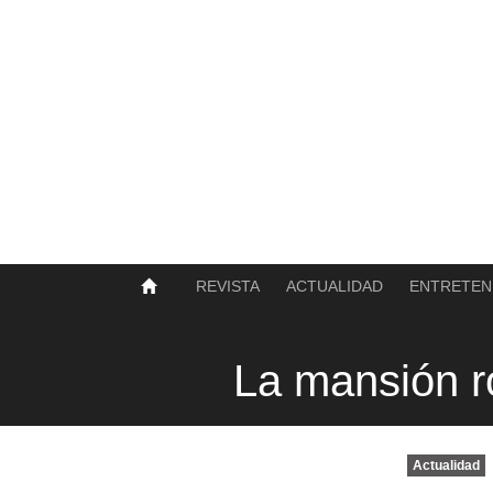
SOBRE NOSOTROS
HISTORIA
CONTACTO
TÉRMINOS Y CONDICIONES
PUBLICAR
REVISTA
ACTUALIDAD
ENTRETEN
La mansión r
Actualidad