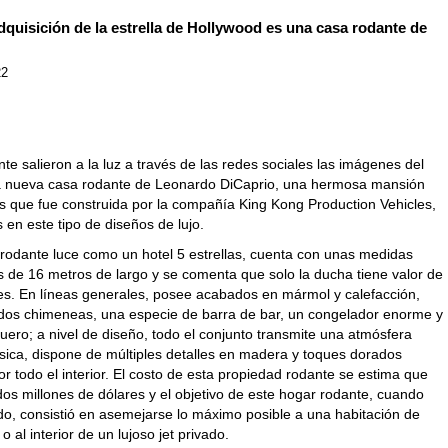
dquisición de la estrella de Hollywood es una casa rodante de
22
e salieron a la luz a través de las redes sociales las imágenes del
 la nueva casa rodante de Leonardo DiCaprio, una hermosa mansión
s que fue construida por la compañía King Kong Production Vehicles,
s en este tipo de diseños de lujo.
rodante luce como un hotel 5 estrellas, cuenta con unas medidas
 de 16 metros de largo y se comenta que solo la ducha tiene valor de
res. En líneas generales, posee acabados en mármol y calefacción,
os chimeneas, una especie de barra de bar, un congelador enorme y
uero; a nivel de diseño, todo el conjunto transmite una atmósfera
ásica, dispone de múltiples detalles en madera y toques dorados
or todo el interior. El costo de esta propiedad rodante se estima que
os millones de dólares y el objetivo de este hogar rodante, cuando
do, consistió en asemejarse lo máximo posible a una habitación de
 o al interior de un lujoso jet privado.