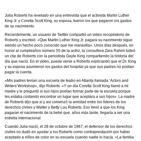
Julia Roberts ha revelado en una entrevista que el activista Martin Luther
King Jr. y Coretta Scott King, su esposa, fueron los que pagaron los gastos
de su nacimiento.
Recientemente, un usuario de Twitter compartió un video recopilatorio de
Roberts y escribió: «Que Martin Luther King Jr. pagara su nacimiento sigue
siendo un hecho poco conocido que me maravilla». Unos días después, en
honor al cumpleaños número 55 de la actriz, la consultora Zara Rahim tuiteó
un clip de Roberts con la periodista Gayle King compartiendo la historia del
día que nació. En el video, puede verse a Roberts explicando que el Dr. King
y su esposa asumieron los gastos del hospital ya que sus padres no podían
pagar la cuenta.
«Mis padres tenían una escuela de teatro en Atlanta llamada ‘Actors and
Writers’Workshop», dijo Roberts. «Y un día Coretta Scott King llamó a mi
madre y le preguntó si sus hijos podían formar parte de la escuela porque
les estaba costando encontrar un lugar que aceptara a sus hijos». La madre
de Roberts dijo que sí y así comenzó la amistad entre los líderes de los
derechos civiles y Walter y Betty Lou Roberts. Eso llevó a que los King
pagaran el nacimiento de la bebé que, años más tarde, llegaría a ser una
estrella internacional.
Cuando Julia nació, el 28 de octubre de 1967, el defensor de los derechos
civiles no dudó en ayudar a los Roberts como contraprestación por haber
aceptado a niños de color en su escuela cuando nadie lo hacía. «La familia