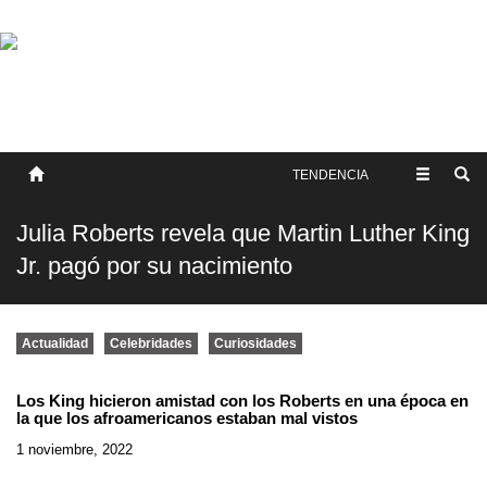
SOBRE NOSOTROS
HISTORIA
CONTACTO
TÉRMINOS Y CONDICIONES
PUBLICAR
TENDENCIA
Julia Roberts revela que Martin Luther King
Jr. pagó por su nacimiento
Actualidad
Celebridades
Curiosidades
Los King hicieron amistad con los Roberts en una época en
la que los afroamericanos estaban mal vistos
1 noviembre, 2022