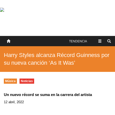
SOBRE NOSOTROS
HISTORIA
CONTACTO
TÉRMINOS Y CONDICIONES
PUBLICAR
TENDENCIA
Harry Styles alcanza Récord Guinness por
su nueva canción ‘As It Was’
Música
Noticias
Un nuevo récord se suma en la carrera del artista
12 abril, 2022