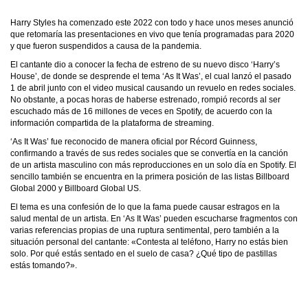
Harry Styles ha comenzado este 2022 con todo y hace unos meses anunció
que retomaría las presentaciones en vivo que tenía programadas para 2020
y que fueron suspendidos a causa de la pandemia.
El cantante dio a conocer la fecha de estreno de su nuevo disco ‘Harry’s
House’, de donde se desprende el tema ‘As It Was’, el cual lanzó el pasado
1 de abril junto con el video musical causando un revuelo en redes sociales.
No obstante, a pocas horas de haberse estrenado, rompió records al ser
escuchado más de 16 millones de veces en Spotify, de acuerdo con la
información compartida de la plataforma de streaming.
‘As It Was’ fue reconocido de manera oficial por Récord Guinness,
confirmando a través de sus redes sociales que se convertía en la canción
de un artista masculino con más reproducciones en un solo día en Spotify. El
sencillo también se encuentra en la primera posición de las listas Billboard
Global 2000 y Billboard Global US.
El tema es una confesión de lo que la fama puede causar estragos en la
salud mental de un artista. En ‘As It Was’ pueden escucharse fragmentos con
varias referencias propias de una ruptura sentimental, pero también a la
situación personal del cantante: «Contesta al teléfono, Harry no estás bien
solo. Por qué estás sentado en el suelo de casa? ¿Qué tipo de pastillas
estás tomando?».