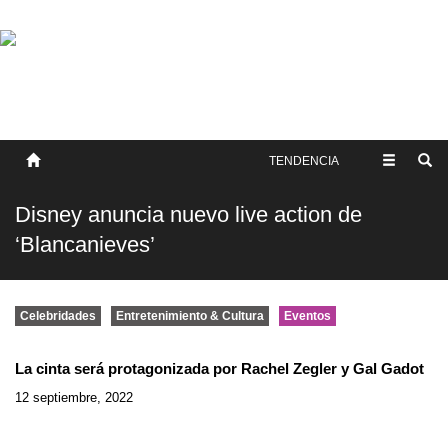
SOBRE NOSOTROS
HISTORIA
CONTACTO
TÉRMINOS Y CONDICIONES
PUBLICAR
TENDENCIA
Disney anuncia nuevo live action de
‘Blancanieves’
Celebridades
Entretenimiento & Cultura
Eventos
La cinta será protagonizada por Rachel Zegler y Gal Gadot
12 septiembre, 2022