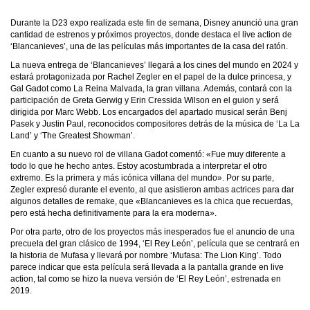
Durante la D23 expo realizada este fin de semana, Disney anunció una gran
cantidad de estrenos y próximos proyectos, donde destaca el live action de
‘Blancanieves’, una de las películas más importantes de la casa del ratón.
La nueva entrega de ‘Blancanieves’ llegará a los cines del mundo en 2024 y
estará protagonizada por Rachel Zegler en el papel de la dulce princesa, y
Gal Gadot como La Reina Malvada, la gran villana. Además, contará con la
participación de Greta Gerwig y Erin Cressida Wilson en el guion y será
dirigida por Marc Webb. Los encargados del apartado musical serán Benj
Pasek y Justin Paul, reconocidos compositores detrás de la música de ‘La La
Land’ y ‘The Greatest Showman’.
En cuanto a su nuevo rol de villana Gadot comentó: «Fue muy diferente a
todo lo que he hecho antes. Estoy acostumbrada a interpretar el otro
extremo. Es la primera y más icónica villana del mundo». Por su parte,
Zegler expresó durante el evento, al que asistieron ambas actrices para dar
algunos detalles de remake, que «Blancanieves es la chica que recuerdas,
pero está hecha definitivamente para la era moderna».
Por otra parte, otro de los proyectos más inesperados fue el anuncio de una
precuela del gran clásico de 1994, ‘El Rey León’, película que se centrará en
la historia de Mufasa y llevará por nombre ‘Mufasa: The Lion King’. Todo
parece indicar que esta película será llevada a la pantalla grande en live
action, tal como se hizo la nueva versión de ‘El Rey León’, estrenada en
2019.