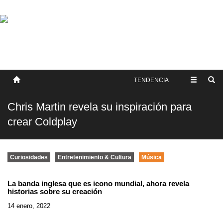
SOBRE NOSOTROS
HISTORIA
CONTACTO
TÉRMINOS Y CONDICIONES
PUBLICAR
TENDENCIA
Chris Martin revela su inspiración para
crear Coldplay
Curiosidades
Entretenimiento & Cultura
Música
La banda inglesa que es icono mundial, ahora revela
historias sobre su creación
14 enero, 2022