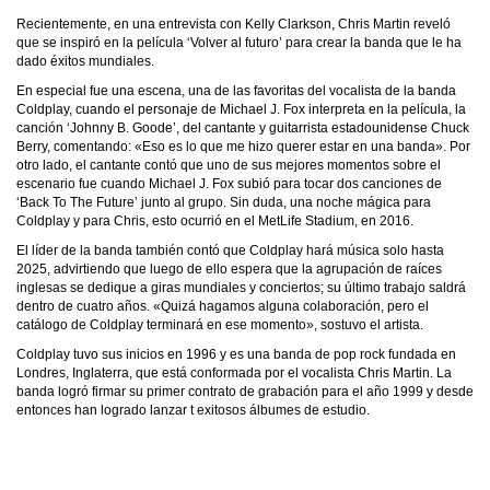
Recientemente, en una entrevista con Kelly Clarkson, Chris Martin reveló
que se inspiró en la película ‘Volver al futuro’ para crear la banda que le ha
dado éxitos mundiales.
En especial fue una escena, una de las favoritas del vocalista de la banda
Coldplay, cuando el personaje de Michael J. Fox interpreta en la película, la
canción ‘Johnny B. Goode’, del cantante y guitarrista estadounidense Chuck
Berry, comentando: «Eso es lo que me hizo querer estar en una banda». Por
otro lado, el cantante contó que uno de sus mejores momentos sobre el
escenario fue cuando Michael J. Fox subió para tocar dos canciones de
‘Back To The Future’ junto al grupo. Sin duda, una noche mágica para
Coldplay y para Chris, esto ocurrió en el MetLife Stadium, en 2016.
El líder de la banda también contó que Coldplay hará música solo hasta
2025, advirtiendo que luego de ello espera que la agrupación de raíces
inglesas se dedique a giras mundiales y conciertos; su último trabajo saldrá
dentro de cuatro años. «Quizá hagamos alguna colaboración, pero el
catálogo de Coldplay terminará en ese momento», sostuvo el artista.
Coldplay tuvo sus inicios en 1996 y es una banda de pop rock fundada en
Londres, Inglaterra, que está conformada por el vocalista Chris Martin. La
banda logró firmar su primer contrato de grabación para el año 1999 y desde
entonces han logrado lanzar t exitosos álbumes de estudio.