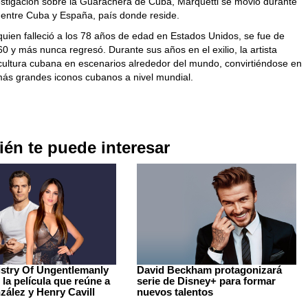
estigación sobre la Guarachera de Cuba, Marquetti se movió durante
 entre Cuba y España, país donde reside.
quien falleció a los 78 años de edad en Estados Unidos, se fue de
 y más nunca regresó. Durante sus años en el exilio, la artista
 cultura cubana en escenarios alrededor del mundo, convirtiéndose en
más grandes iconos cubanos a nivel mundial.
én te puede interesar
istry Of Ungentlemanly
David Beckham protagonizará
 la película que reúne a
serie de Disney+ para formar
zález y Henry Cavill
nuevos talentos