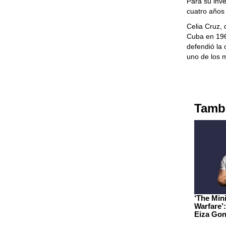
Para su inv
cuatro años
Celia Cruz, 
Cuba en 1960
defendió la
uno de los 
Tambi
‘The Min
Warfare’:
Eiza Gon