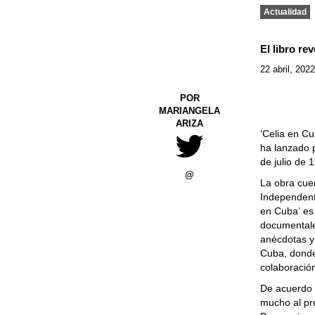
Actualidad
El libro re
22 abril, 202
POR
MARIANGELA
ARIZA
‘Celia en Cu
ha lanzado p
de julio de 
@
La obra cuen
Independent
en Cuba’ es
documentale
anécdotas y 
Cuba, donde 
colaboració
De acuerdo c
mucho al pro