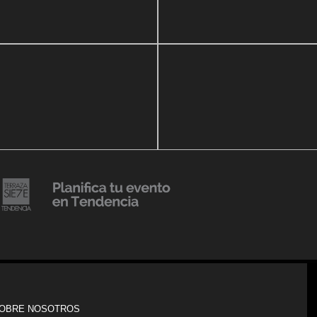
r Show a beneficio de
Lanzmiento Legacy Aruba
ria Perozo
Luxury Condominiums
14 agosto, 2018
Julio Urribarrí celebra 3er
o, 2019
ersatorio CLÍNICA
aniversario como agente d
DENCIA BODY
prensa
20 julio, 2018
Lanzamiento de colección
Resort 2019 de No Pise La
iembre, 2018
i es Tendencia
Grama
OBRE NOSOTROS