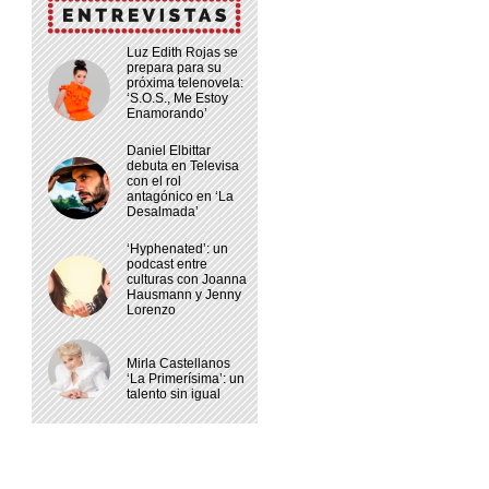
Luz Edith Rojas se
prepara para su
próxima telenovela:
‘S.O.S., Me Estoy
Enamorando’
Daniel Elbittar
debuta en Televisa
con el rol
antagónico en ‘La
Desalmada’
‘Hyphenated’: un
podcast entre
culturas con Joanna
Hausmann y Jenny
Lorenzo
Mirla Castellanos
‘La Primerísima’: un
talento sin igual