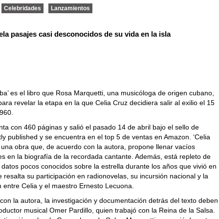
Celebridades
Lanzamientos
vela pasajes casi desconocidos de su vida en la isla
2
ba’ es el libro que Rosa Marquetti, una musicóloga de origen cubano,
ara revelar la etapa en la que Celia Cruz decidiera salir al exilio el 15
1960.
ta con 460 páginas y salió el pasado 14 de abril bajo el sello de
ly published y se encuentra en el top 5 de ventas en Amazon. ‘Celia
 una obra que, de acuerdo con la autora, propone llenar vacíos
s en la biografía de la recordada cantante. Además, está repleto de
datos pocos conocidos sobre la estrella durante los años que vivió en
resalta su participación en radionovelas, su incursión nacional y la
n entre Celia y el maestro Ernesto Lecuona.
on la autora, la investigación y documentación detrás del texto deben
ductor musical Omer Pardillo, quien trabajó con la Reina de la Salsa.