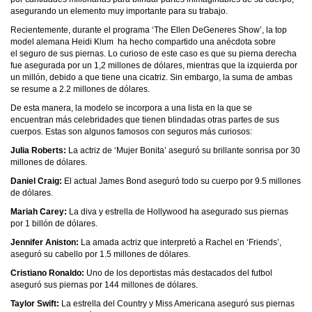
asegurando un elemento muy importante para su trabajo.
Recientemente,
durante el programa ‘The Ellen DeGeneres Show’,
la top
model alemana Heidi Klum ha hecho compartido una anécdota sobre
el seguro de sus piernas. Lo curioso de este caso es que su pierna derecha
fue asegurada por un 1,2 millones de dólares, mientras que la izquierda por
un millón, debido a que tiene una cicatriz. Sin embargo, la suma de ambas
se resume a 2.2 millones de dólares.
De esta manera, la modelo se incorpora a una lista en la que se
encuentran más celebridades que tienen blindadas otras partes de sus
cuerpos. Estas son algunos famosos con seguros más curiosos:
Julia Roberts:
La actriz de ‘Mujer Bonita’ aseguró su brillante sonrisa por 30
millones de dólares.
Daniel Craig:
El actual James Bond aseguró todo su cuerpo por 9.5 millones
de dólares.
Mariah Carey:
La diva y estrella de Hollywood ha asegurado sus piernas
por 1 billón de dólares.
Jennifer Aniston:
La amada actriz que interpretó a Rachel en ‘Friends’,
aseguró su cabello por 1.5 millones de dólares.
Cristiano Ronaldo:
Uno de los deportistas más destacados del futbol
aseguró sus piernas por 144 millones de dólares.
Taylor Swift:
La estrella del Country y Miss Americana aseguró sus piernas