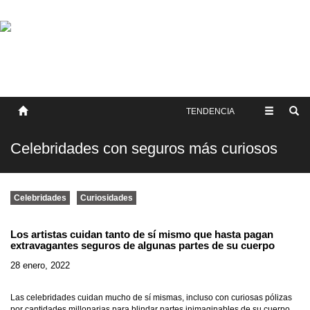
SOBRE NOSOTROS
HISTORIA
CONTACTO
TÉRMINOS Y CONDICIONES
PUBLICAR
TENDENCIA
Celebridades con seguros más curiosos
Celebridades
Curiosidades
Los artistas cuidan tanto de sí mismo que hasta pagan
extravagantes seguros de algunas partes de su cuerpo
28 enero, 2022
Las celebridades cuidan mucho de sí mismas, incluso con curiosas pólizas
por cantidades millonarias para blindar partes inimaginables de su cuerpo,