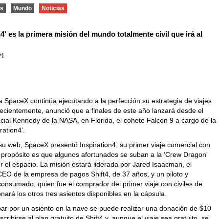
os
Mundo
Noticias
n4' es la primera misión del mundo totalmente civil que irá al
21
 SpaceX continúa ejecutando a la perfección su estrategia de viajes
recientemente, anunció que a finales de este año lanzará desde el
cial Kennedy de la NASA, en Florida, el cohete Falcon 9 a cargo de la
ration4’.
su web, SpaceX presentó Inspiration4, su primer viaje comercial con
o propósito es que algunos afortunados se suban a la ‘Crew Dragon’
 el espacio. La misión estará liderada por Jared Isaacman, el
CEO de la empresa de pagos Shift4, de 37 años, y un piloto y
consumado, quien fue el comprador del primer viaje con civiles de
ará los otros tres asientos disponibles en la cápsula.
par por un asiento en la nave se puede realizar una donación de $10
scribirse al plan gratuito de Shift4 y, aunque el viaje sea gratuito, se