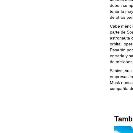
deben cumpl
tener la ma
de otros paí
Cabe mencio
parte de Spa
astronauta 
orbital, op
Pasarán por
entrada y sa
de misiones
Si bien, sus
empresas int
Musk nunca h
compañía de
Tambi