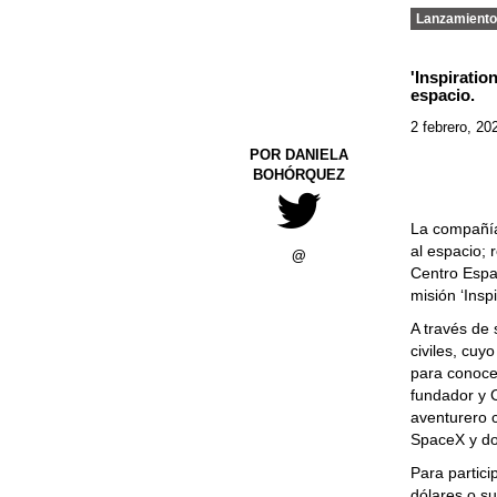
Lanzamient
'Inspiratio
espacio.
2 febrero, 20
POR DANIELA
BOHÓRQUEZ
La compañía
al espacio; 
@
Centro Espa
misión ‘Inspi
A través de 
civiles, cuy
para conocer
fundador y 
aventurero 
SpaceX y don
Para partici
dólares o su