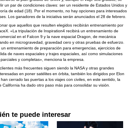
ir un par de condiciones claves: ser un residente de Estados Unidos y
yoría de edad (18). Por el momento, no hay opciones para interesados
ses. Los ganadores de la iniciativa serán anunciados el 28 de febrero.
nar que aquellos que resulten elegidos recibirán entrenamiento por
ceX. «La tripulación de Inspiration4 recibirá un entrenamiento de
comercial en el Falcon 9 y la nave espacial Dragon, de mecánica
erando en microgravedad, gravedad cero y otras pruebas de esfuerzo.
 un entrenamiento de preparación para emergencias, ejercicios de
lida de naves espaciales y trajes espaciales, así como simulaciones
 parciales y completas», menciona la empresa.
 clientes más frecuentes siguen siendo la NASA y otras grandes
eresadas en poner satélites en órbita, también los dirigidos por Elon
an cerrado las puertas a los viajes con civiles, en este sentido, la
 California ha dado otro paso más para consolidar su visión.
én te puede interesar