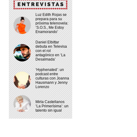
Luz Edith Rojas se
prepara para su
próxima telenovela:
‘S.O.S., Me Estoy
Enamorando’
Daniel Elbittar
debuta en Televisa
con el rol
antagónico en ‘La
Desalmada’
‘Hyphenated’: un
podcast entre
culturas con Joanna
Hausmann y Jenny
Lorenzo
Mirla Castellanos
‘La Primerísima’: un
talento sin igual