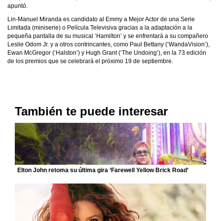
apuntó.
Lin-Manuel Miranda es candidato al Emmy a Mejor Actor de una Serie
Limitada (miniserie) o Película Televisiva gracias a la adaptación a la
pequeña pantalla de su musical ‘Hamilton’ y se enfrentará a su compañero
Leslie Odom Jr. y a otros contrincantes, como Paul Bettany (‘WandaVision’),
Ewan McGregor (‘Halston’) y Hugh Grant (‘The Undoing’), en la 73 edición
de los premios que se celebrará el próximo 19 de septiembre.
También te puede interesar
Elton John retoma su última gira ‘Farewell Yellow Brick Road’