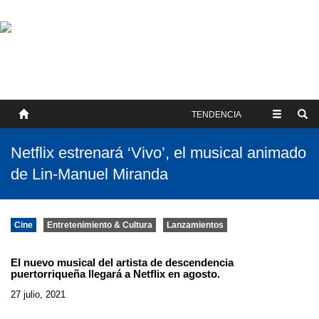
SOBRE NOSOTROS
HISTORIA
CONTACTO
TÉRMINOS Y CONDICIONES
PUBLICAR
TENDENCIA
Netflix estrenará ‘Vivo’, el musical animado
de Lin-Manuel Miranda
Cine
Entretenimiento & Cultura
Lanzamientos
El nuevo musical del artista de descendencia
puertorriqueña llegará a Netflix en agosto.
27 julio, 2021