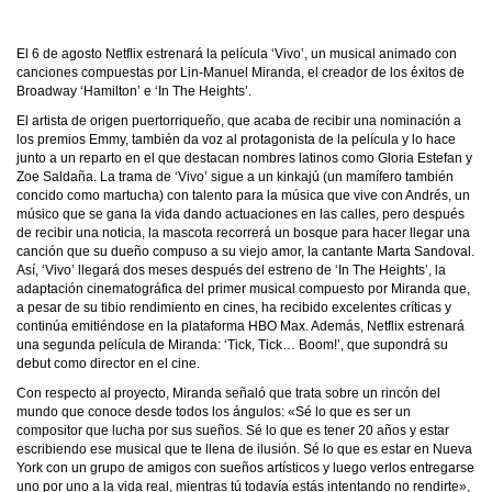
El 6 de agosto Netflix estrenará la película ‘Vivo’, un musical animado con
canciones compuestas por Lin-Manuel Miranda, el creador de los éxitos de
Broadway ‘Hamilton’ e ‘In The Heights’.
El artista de origen puertorriqueño, que acaba de recibir una nominación a
los premios Emmy, también da voz al protagonista de la película y lo hace
junto a un reparto en el que destacan nombres latinos como Gloria Estefan y
Zoe Saldaña. La trama de ‘Vivo’ sigue a un kinkajú (un mamífero también
concido como martucha) con talento para la música que vive con Andrés, un
músico que se gana la vida dando actuaciones en las calles, pero después
de recibir una noticia, la mascota recorrerá un bosque para hacer llegar una
canción que su dueño compuso a su viejo amor, la cantante Marta Sandoval.
Así, ‘Vivo’ llegará dos meses después del estreno de ‘In The Heights’, la
adaptación cinematográfica del primer musical compuesto por Miranda que,
a pesar de su tibio rendimiento en cines, ha recibido excelentes críticas y
continúa emitiéndose en la plataforma HBO Max. Además, Netflix estrenará
una segunda película de Miranda: ‘Tick, Tick… Boom!’, que supondrá su
debut como director en el cine.
Con respecto al proyecto, Miranda señaló que trata sobre un rincón del
mundo que conoce desde todos los ángulos: «Sé lo que es ser un
compositor que lucha por sus sueños. Sé lo que es tener 20 años y estar
escribiendo ese musical que te llena de ilusión. Sé lo que es estar en Nueva
York con un grupo de amigos con sueños artísticos y luego verlos entregarse
uno por uno a la vida real, mientras tú todavía estás intentando no rendirte»,