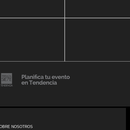
r Show a beneficio de
Lanzmiento Legacy Aruba
ria Perozo
Luxury Condominiums
14 agosto, 2018
Julio Urribarrí celebra 3er
o, 2019
ersatorio CLÍNICA
aniversario como agente d
DENCIA BODY
prensa
20 julio, 2018
Lanzamiento de colección
Resort 2019 de No Pise La
iembre, 2018
i es Tendencia
Grama
OBRE NOSOTROS