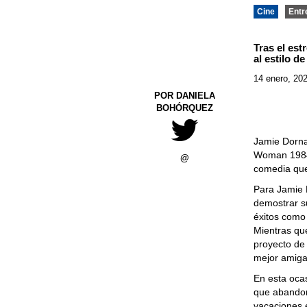
Cine
Entr
Tras el est
al estilo d
14 enero, 20
POR DANIELA
BOHÓRQUEZ
Jamie Dorna
Woman 1984’
@
comedia que 
Para Jamie 
demostrar s
éxitos como
Mientras que
proyecto de
mejor amiga
En esta oca
que abandon
vacaciones e