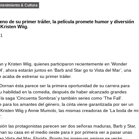
etenimiento & Cultura
reno de su primer tráiler, la película promete humor y diversión
e Kristen Wiig.
21
n y Kristen Wiig, quienes participaron recientemente en ‘Wonder
, ahora estarán juntos en ‘Barb and Star go to Vista del Mar’, una
acaba de estrenar su primer tráiler.
Dornan ésta parece ser la primera oportunidad de su carrera para
u habilidad en la comedia, después de haber alcanzado grandes
 la saga ‘Cincuenta Sombras’ y también series como ‘The Fall’.
 para los amantes del género, la cinta viene garantizada por ser un
 Kristen Wiig y Annie Mumolo, las mismas creadoras de ‘La boda de mi
’.
sión las protagonistas parecen ser dos señoras maduras, Barb y Star,
an su casa en el medio oeste para ir por primera ver a pasar unas
n Vista del Mar, Florida. Pronto las ingenuas amigas se verán