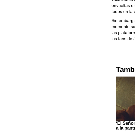
envueltas e
todos en la 
Sin embargo
momento sol
las platafor
los fans de
Tambi
‘El Señor
a la pan