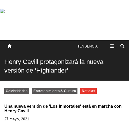
SOBRE NOSOTROS
HISTORIA
CONTACTO
TÉRMINOS Y CONDICIONES
PUBLICAR
TENDENCIA
Henry Cavill protagonizará la nueva
versión de ‘Highlander’
Celebridades
Entretenimiento & Cultura
Noticias
Una nueva versión de 'Los Inmortales' está en marcha con
Henry Cavill.
27 mayo, 2021