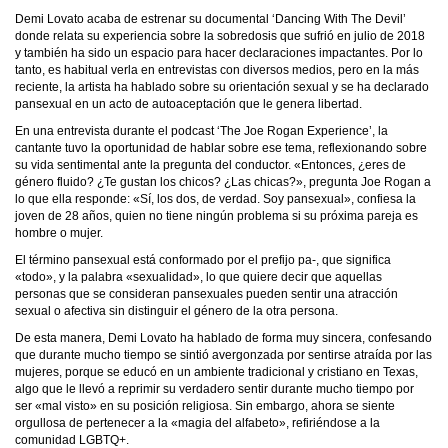
Demi Lovato acaba de estrenar su documental ‘Dancing With The Devil’
donde relata su experiencia sobre la sobredosis que sufrió en julio de 2018
y también ha sido un espacio para hacer declaraciones impactantes. Por lo
tanto, es habitual verla en entrevistas con diversos medios, pero en la más
reciente, la artista ha hablado sobre su orientación sexual y se ha declarado
pansexual en un acto de autoaceptación que le genera libertad.
En una entrevista durante el podcast ‘The Joe Rogan Experience’, la
cantante tuvo la oportunidad de hablar sobre ese tema, reflexionando sobre
su vida sentimental ante la pregunta del conductor. «Entonces, ¿eres de
género fluido? ¿Te gustan los chicos? ¿Las chicas?», pregunta Joe Rogan a
lo que ella responde: «Sí, los dos, de verdad. Soy pansexual», confiesa la
joven de 28 años, quien no tiene ningún problema si su próxima pareja es
hombre o mujer.
El término pansexual está conformado por el prefijo pa-, que significa
«todo», y la palabra «sexualidad», lo que quiere decir que aquellas
personas que se consideran pansexuales pueden sentir una atracción
sexual o afectiva sin distinguir el género de la otra persona.
De esta manera, Demi Lovato ha hablado de forma muy sincera, confesando
que durante mucho tiempo se sintió avergonzada por sentirse atraída por las
mujeres, porque se educó en un ambiente tradicional y cristiano en Texas,
algo que le llevó a reprimir su verdadero sentir durante mucho tiempo por
ser «mal visto» en su posición religiosa. Sin embargo, ahora se siente
orgullosa de pertenecer a la «magia del alfabeto», refiriéndose a la
comunidad LGBTQ+.