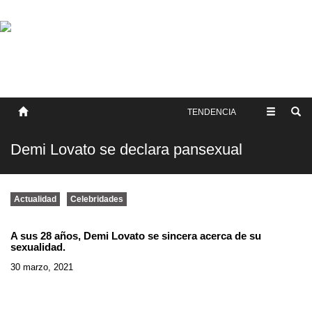
SOBRE NOSOTROS
HISTORIA
CONTACTO
TÉRMINOS Y CONDICIONES
PUBLICAR
TENDENCIA
Demi Lovato se declara pansexual
Actualidad
Celebridades
A sus 28 años, Demi Lovato se sincera acerca de su
sexualidad.
30 marzo, 2021