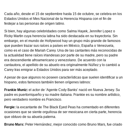
Cada año, desde el 15 de septiembre hasta 15 de octubre, se celebra en los
Estados Unidos el Mes Nacional de la Herencia Hispana con el fin de
festejar a las personas de origen latino.
Si bien, hay algunas celebridades como Salma Hayek, Jennifer Lopez o
Ricky Martin cuya herencia latina ha sido destacada en su trayectoria. Sin
embargo, en el mundo de Hollywood hay un grupo más grande de famosos
que pueden trazar sus raíces a países en México, España o Venezuela,
como es el caso de Mariah Carey. Una de las cantantes más reconocidas de
la actualidad tiene raíces irlandesas por parte de su madre, pero su padre
era descendiente afroamericano y venezolano. De acuerdo con la
cantautora, el apellido de su abuelo era originalmente Núñez y lo cambió a
Carey tras emigrar a Estados Unidos para ser más aceptado.
A pesar de que algunos no poseen características que suelen identificar a un
hispano, estos famosos también tienen orígenes latinos:
Frankie Muniz:
el actor de ‘Agente Cody Banks’ nació en Nueva Jersey. Su
padre es puertorriqueño y su madre italiana. Frankie es su nombre artístico,
pero verdadero nombre es Francisco.
Fergie:
la excantante de The Black Eyed Peas ha comentado en diferentes
ocasiones que se siente orgullosa de ser mexicana en cierta parte, herencia
que obtuvo de su abuela paterna.
Bruno Mars:
Peter Hernández, mejor conocido como Bruno Mars, fue criado