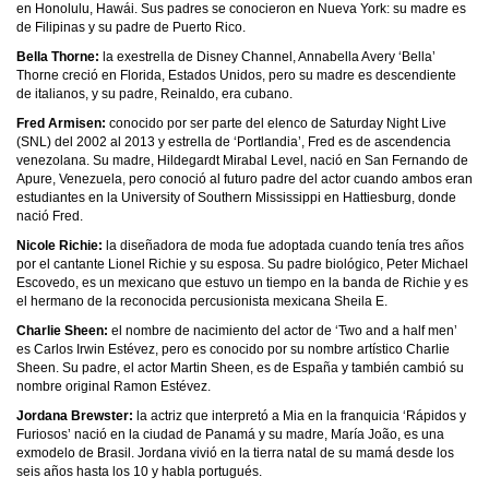
en Honolulu, Hawái. Sus padres se conocieron en Nueva York: su madre es
de Filipinas y su padre de Puerto Rico.
Bella Thorne:
la exestrella de Disney Channel, Annabella Avery ‘Bella’
Thorne creció en Florida, Estados Unidos, pero su madre es descendiente
de italianos, y su padre, Reinaldo, era cubano.
Fred Armisen:
conocido por ser parte del elenco de Saturday Night Live
(SNL) del 2002 al 2013 y estrella de ‘Portlandia’, Fred es de ascendencia
venezolana. Su madre, Hildegardt Mirabal Level, nació en San Fernando de
Apure, Venezuela, pero conoció al futuro padre del actor cuando ambos eran
estudiantes en la University of Southern Mississippi en Hattiesburg, donde
nació Fred.
Nicole Richie:
la diseñadora de moda fue adoptada cuando tenía tres años
por el cantante Lionel Richie y su esposa. Su padre biológico, Peter Michael
Escovedo, es un mexicano que estuvo un tiempo en la banda de Richie y es
el hermano de la reconocida percusionista mexicana Sheila E.
Charlie Sheen:
el nombre de nacimiento del actor de ‘Two and a half men’
es Carlos Irwin Estévez, pero es conocido por su nombre artístico Charlie
Sheen. Su padre, el actor Martin Sheen, es de España y también cambió su
nombre original Ramon Estévez.
Jordana Brewster:
la actriz que interpretó a Mia en la franquicia ‘Rápidos y
Furiosos’ nació en la ciudad de Panamá y su madre, María João, es una
exmodelo de Brasil. Jordana vivió en la tierra natal de su mamá desde los
seis años hasta los 10 y habla portugués.