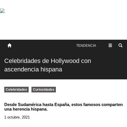
SOBRE NOSOTROS
HISTORIA
CONTACTO
TÉRMINOS Y CONDICIONES
PUBLICAR
TENDENCIA
Celebridades de Hollywood con
ascendencia hispana
Celebridades
Curiosidades
Desde Sudamérica hasta España, estos famosos comparten
una herencia hispana.
1 octubre, 2021