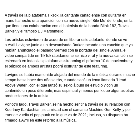
A través de la plataforma TikTok, la cantante canadiense con guitarra en
mano ha hecho una aparición con su nuevo single ‘Bite Me’ de fondo, en la
que tiene una colaboración con el baterista de la banda Blink 182, Travis
Barker, y el famoso DJ Marshmello.
Los artistas estuvieron de acuerdo en liberar este adelanto, donde se ve
a Avril Lavigne junto a un descamisado Barker tocando una canción que ya
habían anunciado el pasado viernes con la portada del single. Ahora, el
video compartido en TikTok rápidamente se hizo viral y la nueva canción se
estrenará en todas las plataformas streaming el próximo 10 de noviembre y
el público de ambos artistas podrá disfrutar de este featuring.
Lavigne se había mantenido alejada del mundo de la música durante mucho
tiempo hasta hace dos años atrás, cuando sacó un tema llamado ‘Head
Above Water’, con el que lanzó su sexto álbum de estudio y con un
contenido un poco diferente, más espiritual y menos punk que algunas otras
producciones de la artista.
Por otro lado, Travis Barker, se ha hecho sentir a través de su relación con
Kourtney Kardashian, su amistad con el cantante Machine Gun Kelly, y por
traer de vuelta el pop punk en lo que va de 2021; incluso, su disquera ha
firmado a Avril en este retorno a la música.