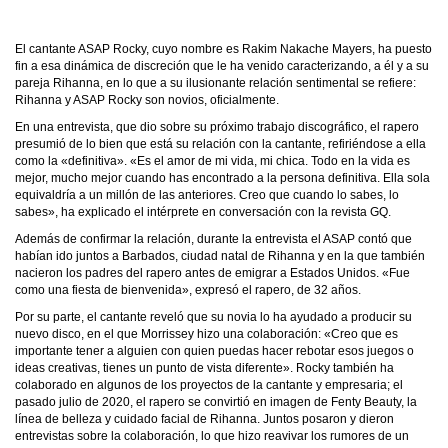
El cantante ASAP Rocky, cuyo nombre es Rakim Nakache Mayers, ha puesto
fin a esa dinámica de discreción que le ha venido caracterizando, a él y a su
pareja Rihanna, en lo que a su ilusionante relación sentimental se refiere:
Rihanna y ASAP Rocky son novios, oficialmente.
En una entrevista, que dio sobre su próximo trabajo discográfico, el rapero
presumió de lo bien que está su relación con la cantante, refiriéndose a ella
como la «definitiva». «Es el amor de mi vida, mi chica. Todo en la vida es
mejor, mucho mejor cuando has encontrado a la persona definitiva. Ella sola
equivaldría a un millón de las anteriores. Creo que cuando lo sabes, lo
sabes», ha explicado el intérprete en conversación con la revista GQ.
Además de confirmar la relación, durante la entrevista el ASAP contó que
habían ido juntos a Barbados, ciudad natal de Rihanna y en la que también
nacieron los padres del rapero antes de emigrar a Estados Unidos. «Fue
como una fiesta de bienvenida», expresó el rapero, de 32 años.
Por su parte, el cantante reveló que su novia lo ha ayudado a producir su
nuevo disco, en el que Morrissey hizo una colaboración: «Creo que es
importante tener a alguien con quien puedas hacer rebotar esos juegos o
ideas creativas, tienes un punto de vista diferente». Rocky también ha
colaborado en algunos de los proyectos de la cantante y empresaria; el
pasado julio de 2020, el rapero se convirtió en imagen de Fenty Beauty, la
línea de belleza y cuidado facial de Rihanna. Juntos posaron y dieron
entrevistas sobre la colaboración, lo que hizo reavivar los rumores de un