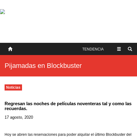
SOBRE NOSOTROS
HISTORIA
CONTACTO
TÉRMINOS Y CONDICIONES
PUBLICAR
TENDENCIA
Pijamadas en Blockbuster
Noticias
Regresan las noches de películas noventeras tal y como las
recuerdas.
17 agosto, 2020
Hoy se abren las reservaciones para poder alquilar el último Blockbuster del