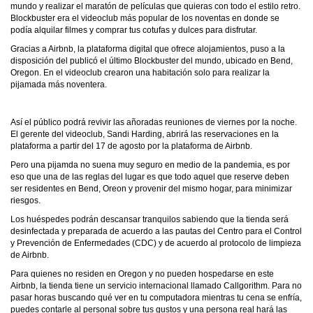
mundo y realizar el maratón de películas que quieras con todo el estilo retro.
Blockbuster era el videoclub más popular de los noventas en donde se
podía alquilar filmes y comprar tus cotufas y dulces para disfrutar.
Gracias a Airbnb, la plataforma digital que ofrece alojamientos, puso a la
disposición del publicó el último Blockbuster del mundo, ubicado en Bend,
Oregon. En el videoclub crearon una habitación solo para realizar la
pijamada más noventera.
Así el público podrá revivir las añoradas reuniones de viernes por la noche.
El gerente del videoclub, Sandi Harding, abrirá las reservaciones en la
plataforma a partir del 17 de agosto por la plataforma de Airbnb.
Pero una pijamda no suena muy seguro en medio de la pandemia, es por
eso que una de las reglas del lugar es que todo aquel que reserve deben
ser residentes en Bend, Oreon y provenir del mismo hogar, para minimizar
riesgos.
Los huéspedes podrán descansar tranquilos sabiendo que la tienda será
desinfectada y preparada de acuerdo a las pautas del Centro para el Control
y Prevención de Enfermedades (CDC) y de acuerdo al protocolo de limpieza
de Airbnb.
Para quienes no residen en Oregon y no pueden hospedarse en este
Airbnb, la tienda tiene un servicio internacional llamado Callgorithm. Para no
pasar horas buscando qué ver en tu computadora mientras tu cena se enfría,
puedes contarle al personal sobre tus gustos y una persona real hará las