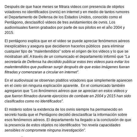
Después de que hace meses se filtrara videos con presencia de objetos
voladores no identificados (ovnis) en internet y en medio de tantos rumores
el Departamento de Defensa de los Estados Unidos, conocido como el
Pentágono, desclasificó videos de tres avistamientos de ovnis. Los
audiovisuales fueron grabados por parte de sus pilotos en el año 2004 y
2015.
El pentágono explica que en el video se puede apreciar fenómenos aéreos
inexplicables y asegura que decidieron hacerlos públicos para eliminar
cualquier tipo de “malentendidos” sobre el origen de los videos y lo que se
mostraban allí. A través de un comunicado el departamento informó que
“La
secretaría de Defensa ha decidido publicar estos tres videos para evitar los
malentendidos que pudieran surgir después de que estas imágenes fueran
filtradas y comenzaran a circular en internet”.
En el audiovisual se observan platillos voladores que simplemente aparecen
en el cielo sin ninguna explicación aparente. En el comunicado también
agregaron que
“Los fenómenos aéreos que se aprecian en estos videos y
que fueron filmados durante ejercicios de combate en 2004 y 2015 han sido
clasificados como no Identificados”.
El misterio sobre la existencia de los ovnis siempre ha permanecido en
secreto hasta que el Pentágono decidió desclasificar la información sobre
esos fenómenos aéreos. El departamento ha llegado a la conclusión de que
la presencia de estos objetos no identificados
“no revela capacidades
sensibles ni compromete ninguna investigación”.