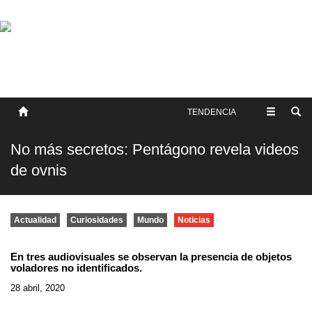
SOBRE NOSOTROS
HISTORIA
CONTACTO
TÉRMINOS Y CONDICIONES
PUBLICAR
TENDENCIA
No más secretos: Pentágono revela videos
de ovnis
Actualidad
Curiosidades
Mundo
Noticias
En tres audiovisuales se observan la presencia de objetos
voladores no identificados.
28 abril, 2020