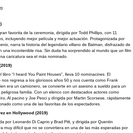
20
)
gran favorita de la ceremonia, dirígida por Todd Phillips, con 11
s, incluyendo mejor película y mejor actuación. Protagonizada por
nix, narra la historia del legendario villano de Batman, disfrazado de
n una incontenible risa. Sin duda ha sorprendido al mundo que un film
na caricatura sea el más nominado.
 (2019)
 libro “I heard You Paint Houses”, lleva 10 nominacines. El
e nos regresa a los gloriosos años 50 y nos cuenta como Frank
ien era un camionero, se convierte en un asesino a sueldo para un
u peligrosa familia. Con un elenco con destacados actores como
ro, Al pacino y Joe Pesci y dírigida por Martin Scorsese, rápidamente
ionado como una de las favoritas de los espectadores.
vez en Hollywood (2019)
a por Leonardo Di Caprio y Brad Pitt, y dirigida por Quentin
ra muy díficil que no se convirtiera en una de las más esperadas por