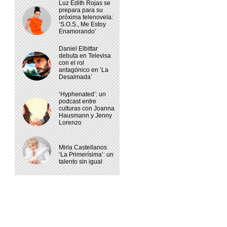
Luz Edith Rojas se
prepara para su
próxima telenovela:
‘S.O.S., Me Estoy
Enamorando’
Daniel Elbittar
debuta en Televisa
con el rol
antagónico en ‘La
Desalmada’
‘Hyphenated’: un
podcast entre
culturas con Joanna
Hausmann y Jenny
Lorenzo
Mirla Castellanos
‘La Primerísima’: un
talento sin igual