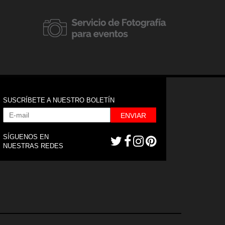
20 febrero, 2018
Apertura de 
20 abril, 2018
7mo Aniversario Clap Media
Doimo en La
SUSCRÍBETE A NUESTRO BOLETÍN
ENVIAR
SÍGUENOS EN
NUESTRAS REDES