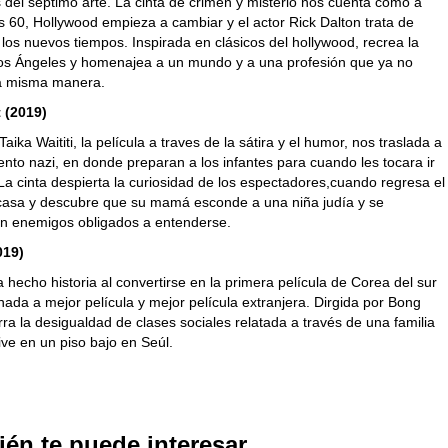
s del séptimo arte. La cinta de crimen y misterio nos cuenta como a
os 60, Hollywood empieza a cambiar y el actor Rick Dalton trata de
los nuevos tiempos. Inspirada en clásicos del hollywood, recrea la
os Ángeles y homenajea a un mundo y a una profesión que ya no
la misma manera.
 (2019)
Taika Waititi, la película a traves de la sátira y el humor, nos traslada a
to nazi, en donde preparan a los infantes para cuando les tocara ir
a cinta despierta la curiosidad de los espectadores,cuando regresa el
 casa y descubre que su mamá esconde a una niña judía y se
en enemigos obligados a entenderse.
019)
a hecho historia al convertirse en la primera película de Corea del sur
ada a mejor película y mejor película extranjera. Dirgida por Bong
ra la desigualdad de clases sociales relatada a través de una familia
ve en un piso bajo en Seúl.
én te puede interesar