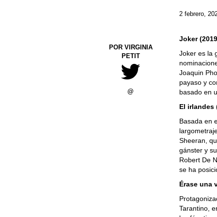
2 febrero, 20
Joker (2019
POR VIRGINIA
Joker es la 
PETIT
nominacione
Joaquin Phoe
payaso y co
@
basado en u
El irlandes
Basada en el
largometraj
Sheeran, qu
gánster y s
Robert De Ni
se ha posic
Érase una 
Protagonizad
Tarantino, e