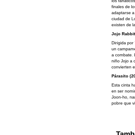
los fánatico
finales de l
adaptarse a 
ciudad de L
existen de 
Jojo Rabbit
Dirigida por 
un campamen
a combate. L
niño Jojo a
convierten 
Párasito (2
Esta cinta h
en ser nomin
Joon-ho, nar
pobre que vi
Tambi