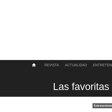
SOBRE NOSOTROS
HISTORIA
CONTACTO
TÉRMINOS Y CONDICIONES
PUBLICAR
REVISTA
ACTUALIDAD
ENTRETEN
Las favoritas
Entretenimie