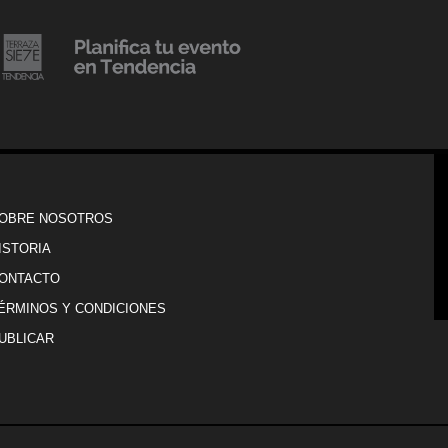
20 julio, 2018
Lanzamiento de colección
Resort 2019 de No Pise La
iembre, 2018
i es Tendencia
Grama
OBRE NOSOTROS
ISTORIA
ONTACTO
ÉRMINOS Y CONDICIONES
UBLICAR