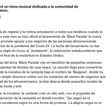
nzó un tema musical dedicada a la comunidad de
anos.
0
 de regreso y la noticia entusiasmó a todos sus fanáticos cuando el
e este mes se hizo oficial el lanzamiento de
‘Black Parade’
la nueva
 promete apoyar a los negocios de las personas afroamericanas
risis de la pandemia del Covid-19. La fecha del lanzamiento no fue
la eligió en honor al
‘Juneteenth’
, la
celebración estadounidense que
l final de la esclavitud en Estados Unidos.
as del tema ‘Black Parade’ irán en beneficio de pequeñas empresas
piedad de familias de raza negra. La canción llega para convertirse
de la iniciativa de la cantante bajo el nombre de ‘Beygood’, donde ha
 amplio directorio online con los contactos de cientos de negocios que
ad de los afroamericanos, la lista abarca desde pequeños locales de
ta moda y arte.
r la iniciativa, la cantante creó un sitio web, con el propósito de
exposición de la campaña en donde escribió:
“Ser negro es tu
a excelencia negra es una forma de protesta. La alegría negra es tu