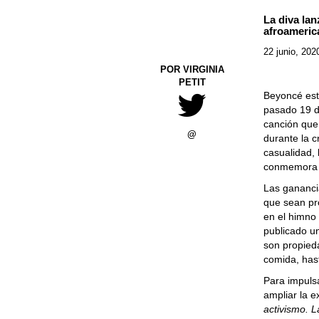
La diva la
afroameric
22 junio, 202
POR VIRGINIA
PETIT
Beyoncé está
pasado 19 d
canción que
@
durante la c
casualidad, 
conmemora e
Las gananci
que sean pro
en el himno 
publicado un
son propied
comida, has
Para impulsa
ampliar la 
activismo.
L