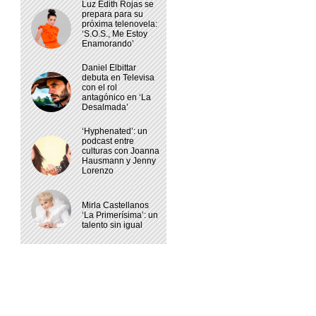
Luz Edith Rojas se
prepara para su
próxima telenovela:
‘S.O.S., Me Estoy
Enamorando’
Daniel Elbittar
debuta en Televisa
con el rol
antagónico en ‘La
Desalmada’
‘Hyphenated’: un
podcast entre
culturas con Joanna
Hausmann y Jenny
Lorenzo
Mirla Castellanos
‘La Primerísima’: un
talento sin igual