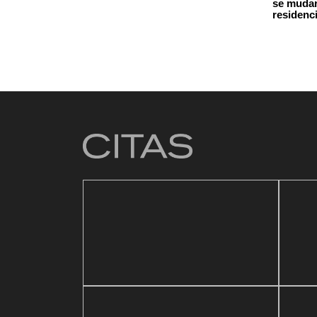
se mudar
residenc