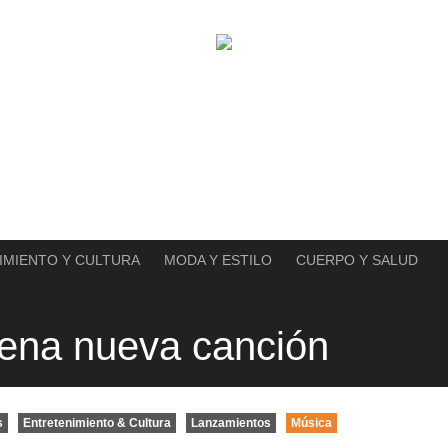
IMIENTO Y CULTURA
MODA Y ESTILO
CUERPO Y SALUD
ena nueva canción
s
Entretenimiento & Cultura
Lanzamientos
Música