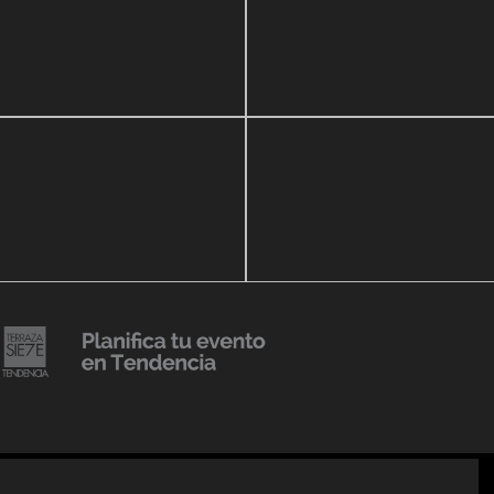
zo, 2020
16 septiembre, 2018
r Show a beneficio de
Lanzmiento Legacy Aruba
ria Perozo
Luxury Condominiums
14 agosto, 2018
Julio Urribarrí celebra 3er
o, 2019
ersatorio CLÍNICA
aniversario como agente d
DENCIA BODY
prensa
20 julio, 2018
Lanzamiento de colección
Resort 2019 de No Pise La
iembre, 2018
i es Tendencia
Grama