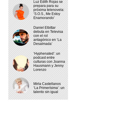
Luz Edith Rojas se
prepara para su
próxima telenovela:
‘S.O.S., Me Estoy
Enamorando’
Daniel Elbittar
debuta en Televisa
con el rol
antagónico en ‘La
Desalmada’
‘Hyphenated’: un
podcast entre
culturas con Joanna
Hausmann y Jenny
Lorenzo
Mirla Castellanos
‘La Primerísima’: un
talento sin igual