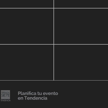
zo, 2020
16 septiembre, 2018
r Show a beneficio de
Lanzmiento Legacy Aruba
ria Perozo
Luxury Condominiums
14 agosto, 2018
Julio Urribarrí celebra 3er
o, 2019
ersatorio CLÍNICA
aniversario como agente d
DENCIA BODY
prensa
20 julio, 2018
Lanzamiento de colección
Resort 2019 de No Pise La
iembre, 2018