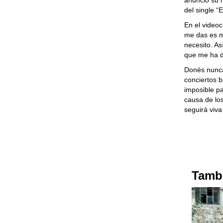
anunció su r
del single “
En el video
me das es m
necesito. As
que me ha d
Donés nunca
conciertos b
imposible p
causa de lo
seguirá viva
Tambi