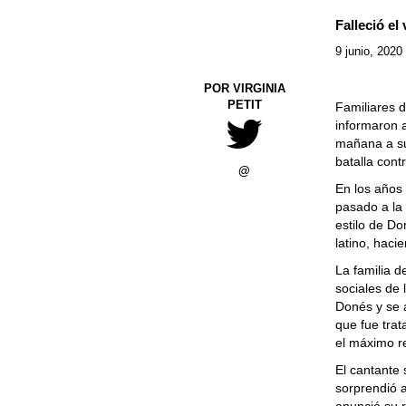
Falleció el
9 junio, 2020
POR VIRGINIA
PETIT
Familiares 
informaron 
mañana a su
batalla cont
@
En los años 
pasado a la 
estilo de Do
latino, hac
La familia d
sociales de 
Donés y se a
que fue trat
el máximo re
El cantante
sorprendió 