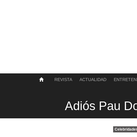
SOBRE NOSOTROS
HISTORIA
CONTACTO
TÉRMINOS Y CONDICIONES
PUBLICAR
REVISTA
ACTUALIDAD
ENTRETEN
Adiós Pau D
Celebridade