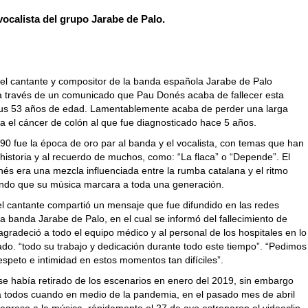
 vocalista del grupo Jarabe de Palo.
del cantante y compositor de la banda española Jarabe de Palo
a través de un comunicado que Pau Donés acaba de fallecer esta
s 53 años de edad. Lamentablemente acaba de perder una larga
ra el cáncer de colón al que fue diagnosticado hace 5 años.
90 fue la época de oro par al banda y el vocalista, con temas que han
historia y al recuerdo de muchos, como: “La flaca” o “Depende”. El
nés era una mezcla influenciada entre la rumba catalana y el ritmo
iendo que su música marcara a toda una generación.
el cantante compartió un mensaje que fue difundido en las redes
la banda Jarabe de Palo, en el cual se informó del fallecimiento de
gradeció a todo el equipo médico y al personal de los hospitales en lo
ado. “todo su trabajo y dedicación durante todo este tiempo”. “Pedimos
speto e intimidad en estos momentos tan difíciles”.
 se había retirado de los escenarios en enero del 2019, sin embargo
a todos cuando en medio de la pandemia, en el pasado mes de abril