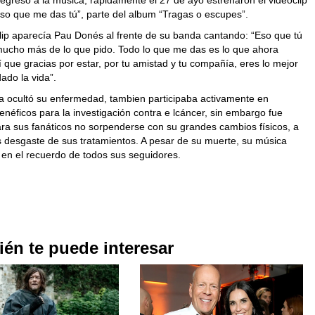
egreso a la música, rápidamente el 27 de ayo estrenaron el videoclip
Eso que me das tú”, parte del album “Tragas o escupes”.
clip aparecía Pau Donés al frente de su banda cantando: “Eso que tú
ucho más de lo que pido. Todo lo que me das es lo que ahora
í que gracias por estar, por tu amistad y tu compañía, eres lo mejor
ado la vida”.
 ocultó su enfermedad, tambien participaba activamente en
enéficos para la investigación contra e lcáncer, sin embargo fue
ara sus fanáticos no sorpenderse con su grandes cambios físicos, a
s desgaste de sus tratamientos. A pesar de su muerte, su música
 en el recuerdo de todos sus seguidores.
én te puede interesar