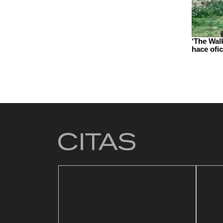
‘The Wal
hace ofic