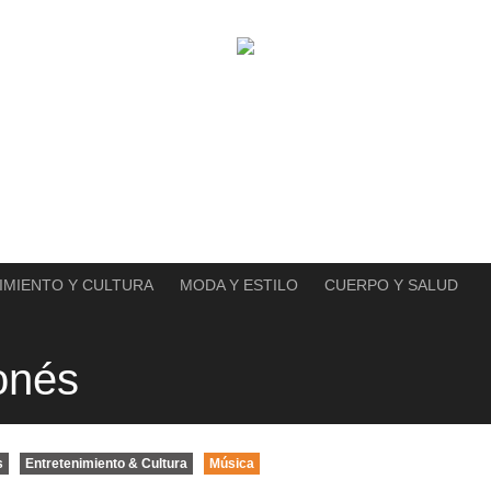
IMIENTO Y CULTURA
MODA Y ESTILO
CUERPO Y SALUD
onés
s
Entretenimiento & Cultura
Música