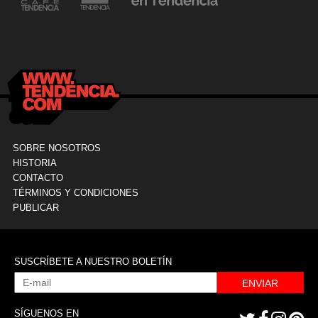
24 mayo, 2021
Dr. Ramón Marín inaugura consultorio en la
9
Clínica La Sagrada Familia
M
SOBRE NOSOTROS
HISTORIA
CONTACTO
TÉRMINOS Y CONDICIONES
PUBLICAR
SUSCRÍBETE A NUESTRO BOLETÍN
ENVIAR
SÍGUENOS EN