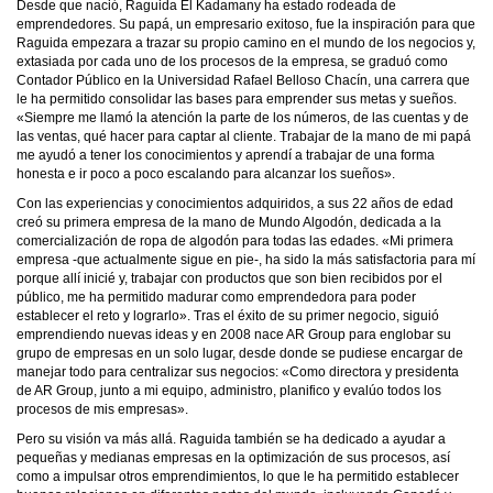
Desde que nació, Raguida El Kadamany ha estado rodeada de
emprendedores. Su papá, un empresario exitoso, fue la inspiración para que
Raguida empezara a trazar su propio camino en el mundo de los negocios y,
extasiada por cada uno de los procesos de la empresa, se graduó como
Contador Público en la Universidad Rafael Belloso Chacín, una carrera que
le ha permitido consolidar las bases para emprender sus metas y sueños.
«Siempre me llamó la atención la parte de los números, de las cuentas y de
las ventas, qué hacer para captar al cliente. Trabajar de la mano de mi papá
me ayudó a tener los conocimientos y aprendí a trabajar de una forma
honesta e ir poco a poco escalando para alcanzar los sueños».
Con las experiencias y conocimientos adquiridos, a sus 22 años de edad
creó su primera empresa de la mano de Mundo Algodón, dedicada a la
comercialización de ropa de algodón para todas las edades. «Mi primera
empresa -que actualmente sigue en pie-, ha sido la más satisfactoria para mí
porque allí inicié y, trabajar con productos que son bien recibidos por el
público, me ha permitido madurar como emprendedora para poder
establecer el reto y lograrlo». Tras el éxito de su primer negocio, siguió
emprendiendo nuevas ideas y en 2008 nace AR Group para englobar su
grupo de empresas en un solo lugar, desde donde se pudiese encargar de
manejar todo para centralizar sus negocios: «Como directora y presidenta
de AR Group, junto a mi equipo, administro, planifico y evalúo todos los
procesos de mis empresas».
Pero su visión va más allá. Raguida también se ha dedicado a ayudar a
pequeñas y medianas empresas en la optimización de sus procesos, así
como a impulsar otros emprendimientos, lo que le ha permitido establecer