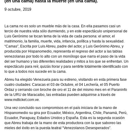
(en una cama) hasta la muerte (en una cama).
9 octubre, 2019
La cama no es solo un mueble más de la casa. En ella pasamos casi un
tercio de nuestra vida sólo durmiendo, y en este espectáculo unipersonal de
Luis Gerónimo se tocan tema de la vida de cada persona: el amor, el
matrimonio, la familia, muerte, vida, infancia, política y hasta la sexualidad.
“Camas”, Escrita por Luis Abreu, padre del actor, y Luis Gerónimo Abreu, y
producida por Hispanomedio, representa el regreso del actor a las tablas
venezolanas por todo lo alto con un monólogo que narra el paso de la vida
del ser humano y las diferentes realidades y mitos a los que se enfrentan. Un
espectáculo para reír, quizás llorar y para sentirte totalmente identificado con
lo que a todos nos sucede en la cama.
Abreu ha elegido Venezuela para su estreno, visitando en esta primera fase
cuatro ciudades: Caracas el 03 de Octubre, el 04 Lechería, el 05 Puerto
Ordaz y cerrando con broche de oro el 11 de del mismo mes en el Paraninfo
de la URU de Maracaibo, las entradas pueden adquirirse a través de
www.mdticket.com.ve
.
Una vez concluido sus compromisos en el país iniciara de la mano de
Hispanomedio su gira por Ecuador, México, Argentina, Chile, Panamá, Perú,
Ecuador, Paraguay, Estados Unidos y España. Esta es la segunda ocasión
que Abreu trabaja de la mano de esta productora con la que saboreo las
mieles del éxito en la puesta teatral “Venezolanos Desesperados”.