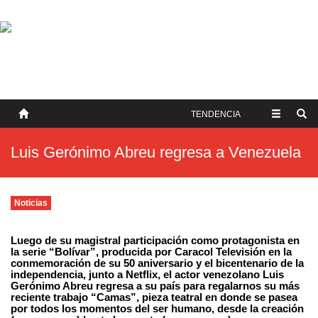
SOBRE NOSOTROS
HISTORIA
CONTACTO
TÉRMINOS Y CONDICIONES
PUBLICAR
TENDENCIA
Luis Gerónimo Abreu regresa a Venezuela
Noticias
Luego de su magistral participación como protagonista en
la serie “Bolívar”, producida por Caracol Televisión en la
conmemoración de su 50 aniversario y el bicentenario de la
independencia, junto a Netflix, el actor venezolano Luis
Gerónimo Abreu regresa a su país para regalarnos su más
reciente trabajo “Camas”, pieza teatral en donde se pasea
por todos los momentos del ser humano, desde la creación