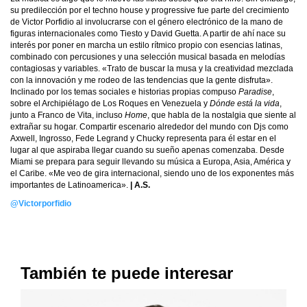
su predilección por el techno house y progressive fue parte del crecimiento
de Victor Porfidio al involucrarse con el género electrónico de la mano de
figuras internacionales como Tiesto y David Guetta. A partir de ahí nace su
interés por poner en marcha un estilo rítmico propio con esencias latinas,
combinado con percusiones y una selección musical basada en melodías
contagiosas y variables. «Trato de buscar la musa y la creatividad mezclada
con la innovación y me rodeo de las tendencias que la gente disfruta».
Inclinado por los temas sociales e historias propias compuso
Paradise
,
sobre el Archipiélago de Los Roques en Venezuela y
Dónde está la vida
,
junto a Franco de Vita, incluso
Home
, que habla de la nostalgia que siente al
extrañar su hogar. Compartir escenario alrededor del mundo con Djs como
Axwell, Ingrosso, Fede Legrand y Chucky representa para él estar en el
lugar al que aspiraba llegar cuando su sueño apenas comenzaba. Desde
Miami se prepara para seguir llevando su música a Europa, Asia, América y
el Caribe. «Me veo de gira internacional, siendo uno de los exponentes más
importantes de Latinoamerica».
| A.S.
@Victorporfidio
También te puede interesar