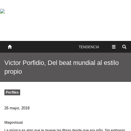
SOBRE NOSOTROS
HISTORIA
CONTACTO
TÉRMINOS Y CONDICIONES
PUBLICAR
TENDENCIA
Victor Porfidio, Del beat mundial al estilo
propio
Perfiles
26 mayo, 2018
Magovisual
La música es algo que le mueve las fibras desde que era niño. Sin embargo,