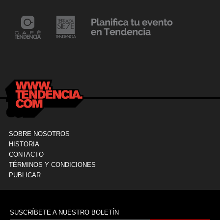
24 mayo, 2021
Dr. Ramón Marín inaugura consultorio en la
9
Clínica La Sagrada Familia
M
SOBRE NOSOTROS
HISTORIA
CONTACTO
TÉRMINOS Y CONDICIONES
PUBLICAR
SUSCRÍBETE A NUESTRO BOLETÍN