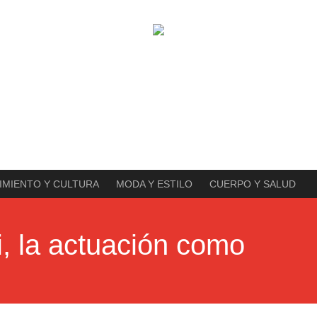
IMIENTO Y CULTURA
MODA Y ESTILO
CUERPO Y SALUD
i, la actuación como