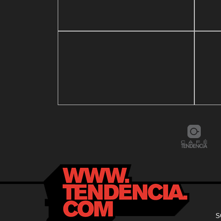
4 mar
Baza
21 mayo, 2026
ic Festival
Reapertura de Pin Zulia
Vale
7 agosto, 2023
6 may
Mayo en el
Maracaibo vive la experiencia
Conv
del Polar Fest «Mollejúo» 2023
TEN
24 mayo, 2021
Dr. Ramón Marín inaugura
rio
consultorio en la Clínica La
9 nov
ng Team
Sagrada Familia
Miam
S