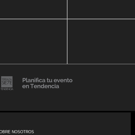
zo, 2020
16 septiembre, 2018
r Show a beneficio de
Lanzmiento Legacy Aruba
ria Perozo
Luxury Condominiums
14 agosto, 2018
Julio Urribarrí celebra 3er
o, 2019
ersatorio CLÍNICA
aniversario como agente d
DENCIA BODY
prensa
20 julio, 2018
Lanzamiento de colección
Resort 2019 de No Pise La
iembre, 2018
i es Tendencia
Grama
OBRE NOSOTROS