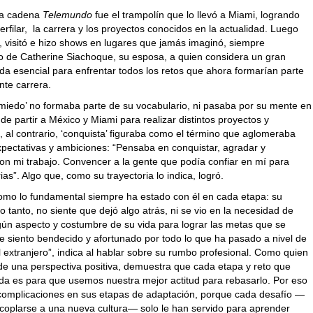
la cadena
Telemundo
fue el trampolín que lo llevó a Miami, logrando
perfilar, la carrera y los proyectos conocidos en la actualidad. Luego
, visitó e hizo shows en lugares que jamás imaginó, siempre
de Catherine Siachoque, su esposa, a quien considera un gran
da esencial para enfrentar todos los retos que ahora formarían parte
nte carrera.
‘miedo’ no formaba parte de su vocabulario, ni pasaba por su mente en
e partir a México y Miami para realizar distintos proyectos y
 al contrario, ‘conquista’ figuraba como el término que aglomeraba
xpectativas y ambiciones: “Pensaba en conquistar, agradar y
on mi trabajo. Convencer a la gente que podía confiar en mí para
rias”. Algo que, como su trayectoria lo indica, logró.
omo lo fundamental siempre ha estado con él en cada etapa: su
 lo tanto, no siente que dejó algo atrás, ni se vio en la necesidad de
lgún aspecto y costumbre de su vida para lograr las metas que se
e siento bendecido y afortunado por todo lo que ha pasado a nivel de
l extranjero”, indica al hablar sobre su rumbo profesional. Como quien
de una perspectiva positiva, demuestra que cada etapa y reto que
ida es para que usemos nuestra mejor actitud para rebasarlo. Por eso
 complicaciones en sus etapas de adaptación, porque cada desafío —
acoplarse a una nueva cultura— solo le han servido para aprender