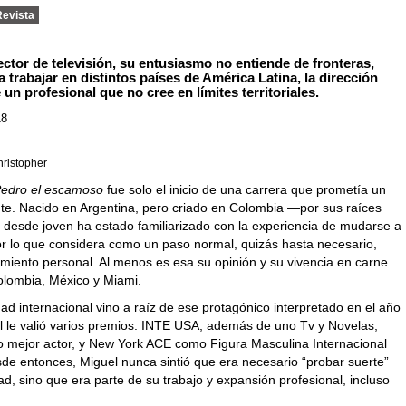
Revista
ector de televisión, su entusiasmo no entiende de fronteras,
a trabajar en distintos países de América Latina, la dirección
 un profesional que no cree en límites territoriales.
18
hristopher
edro el escamoso
fue solo el inicio de una carrera que prometía un
ante. Nacido en Argentina, pero criado en Colombia —por sus raíces
desde joven ha estado familiarizado con la experiencia de mudarse a
por lo que considera como un paso normal, quizás hasta necesario,
imiento personal. Al menos es esa su opinión y su vivencia en carne
olombia, México y Miami.
ad internacional vino a raíz de ese protagónico interpretado en el año
al le valió varios premios: INTE USA, además de uno Tv y Novelas,
mejor actor, y New York ACE como Figura Masculina Internacional
sde entonces, Miguel nunca sintió que era necesario “probar suerte”
ad, sino que era parte de su trabajo y expansión profesional, incluso