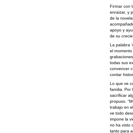
Firmar con 
enraizar, y 
de la novela
acompañado 
apoyo y ayu
de su crecie
La palabra 
el momento d
grabaciones,
todas sus e
convencer c
contar histo
Lo que ve c
familia. Por
sacrificar a
propuso. “M
trabajo en e
ve todo des
impone la v
no ha visto
tanto para 