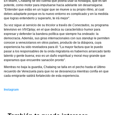
En Miami, Chataing se dio cuenta que podría usar la nostalgia, que es tan
potente, como motor para impulsarse hacia adelante sin desarraigarse.
“Entender que estás en un lugar que se mueve a su propio ritmo, al cual
debes adaptarte porque es tu nuevo entorno es complicado y en la medida
que logras entenderlo y superarlo, te irá mejor”.
Su voz sigue al servicio de su tricolor a través de
Conectados
, su programa
televisivo en
VIVOplay
, en el que dedica su característico humor para
expresar y defender la bandera política que siempre ha ondeado: la
democracia. Además, sus giras internacionales con sus
standup
le permiten
conocer a venezolanos en otros países, producto de la diáspora, cuya
experiencia ha sido reveladora para él: “La mayor factura que le puedo
pasar a los responsables de la onda migratoria es habernos arrancado tanto
talento y gente buena; eso es un daño espiritual y moral muy grande que
esperamos que encuentre sanación pronto”.
Mientras no baja la guardia, Chataing se talla en el pecho hasta el último
recuerdo de Venezuela para que no se desvanezca mientras confía en que
cada emigrante saldrá fortalecido de esta experiencia.
Instagram