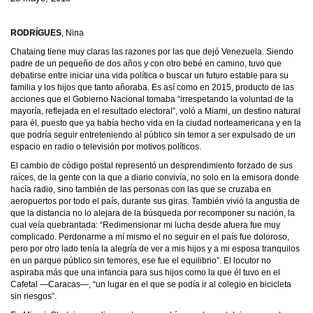
RODRÍGUES
, Nina
Chataing tiene muy claras las razones por las que dejó Venezuela. Siendo
padre de un pequeño de dos años y con otro bebé en camino, tuvo que
debatirse entre iniciar una vida política o buscar un futuro estable para su
familia y los hijos que tanto añoraba. Es así como en 2015, producto de las
acciones que el Gobierno Nacional tomaba “irrespetando la voluntad de la
mayoría, reflejada en el resultado electoral”, voló a Miami, un destino natural
para él, puesto que ya había hecho vida en la ciudad norteamericana y en la
que podría seguir entreteniendo al público sin temor a ser expulsado de un
espacio en radio o televisión por motivos políticos.
El cambio de código postal representó un desprendimiento forzado de sus
raíces, de la gente con la que a diario convivía, no solo en la emisora donde
hacía radio, sino también de las personas con las que se cruzaba en
aeropuertos por todo el país, durante sus giras. También vivió la angustia de
que la distancia no lo alejara de la búsqueda por recomponer su nación, la
cual veía quebrantada: “Redimensionar mi lucha desde afuera fue muy
complicado. Perdonarme a mí mismo el no seguir en el país fue doloroso,
pero por otro lado tenía la alegría de ver a mis hijos y a mi esposa tranquilos
en un parque público sin temores, ese fue el equilibrio”. El locutor no
aspiraba más que una infancia para sus hijos como la que él tuvo en el
Cafetal —Caracas—, “un lugar en el que se podía ir al colegio en bicicleta
sin riesgos”.