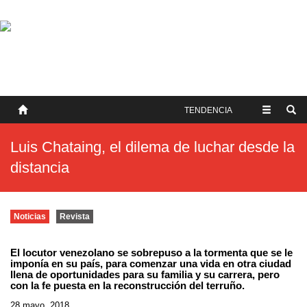
SOBRE NOSOTROS
HISTORIA
CONTACTO
TÉRMINOS Y CONDICIONES
PUBLICAR
TENDENCIA
Luis Chataing, el dilema de luchar desde la
distancia
Noticias
Revista
El locutor venezolano se sobrepuso a la tormenta que se le
imponía en su país, para comenzar una vida en otra ciudad
llena de oportunidades para su familia y su carrera, pero
con la fe puesta en la reconstrucción del terruño.
28 mayo, 2018