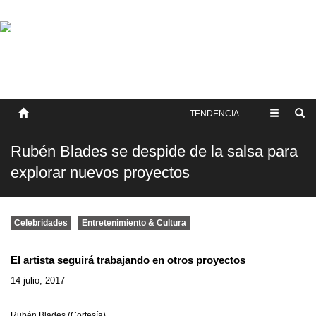
SOBRE NOSOTROS
HISTORIA
CONTACTO
TÉRMINOS Y CONDICIONES
PUBLICAR
TENDENCIA
Rubén Blades se despide de la salsa para
explorar nuevos proyectos
Celebridades
Entretenimiento & Cultura
El artista seguirá trabajando en otros proyectos
14 julio, 2017
Rubén Blades (Cortesía)