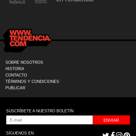
24 mayo, 2021
Dr. Ramón Marín inaugura consultorio en la
9
Clínica La Sagrada Familia
M
SOBRE NOSOTROS
HISTORIA
CONTACTO
TÉRMINOS Y CONDICIONES
PUBLICAR
SUSCRÍBETE A NUESTRO BOLETÍN
ENVIAR
SÍGUENOS EN