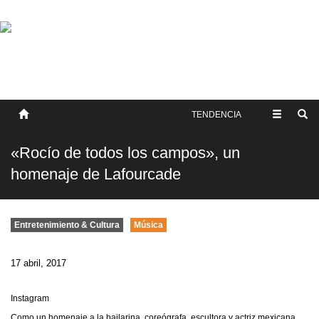
SOBRE NOSOTROS
HISTORIA
CONTACTO
TÉRMINOS Y CONDICIONES
PUBLICAR
TENDENCIA
«Rocío de todos los campos», un
homenaje de Lafourcade
Entretenimiento & Cultura
Música
17 abril, 2017
Instagram
Como un homenaje a la bailarina, coreógrafa, escultora y actriz mexicana,