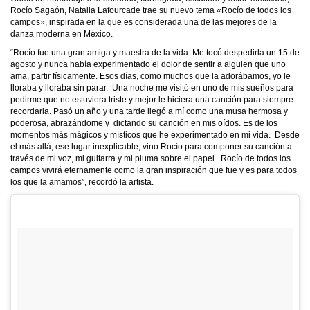
Rocío Sagaón, Natalia Lafourcade trae su nuevo tema «Rocío de todos los
campos», inspirada en la que es considerada una de las mejores de la
danza moderna en México.
“Rocío fue una gran amiga y maestra de la vida. Me tocó despedirla un 15 de
agosto y nunca había experimentado el dolor de sentir a alguien que uno
ama, partir físicamente. Esos días, como muchos que la adorábamos, yo le
lloraba y lloraba sin parar. Una noche me visitó en uno de mis sueños para
pedirme que no estuviera triste y mejor le hiciera una canción para siempre
recordarla. Pasó un año y una tarde llegó a mí como una musa hermosa y
poderosa, abrazándome y dictando su canción en mis oídos. Es de los
momentos más mágicos y místicos que he experimentado en mi vida. Desde
el más allá, ese lugar inexplicable, vino Rocío para componer su canción a
través de mi voz, mi guitarra y mi pluma sobre el papel. Rocío de todos los
campos vivirá eternamente como la gran inspiración que fue y es para todos
los que la amamos”, recordó la artista.