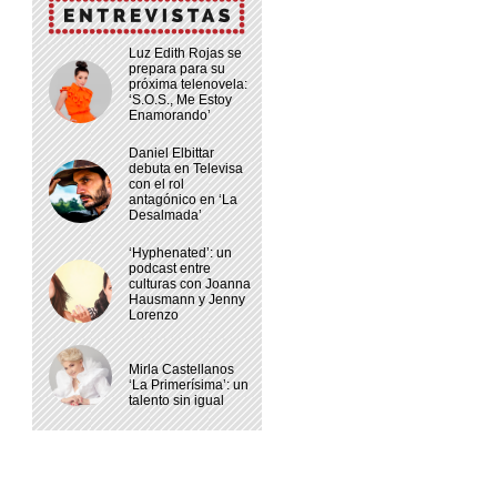
Luz Edith Rojas se
prepara para su
próxima telenovela:
‘S.O.S., Me Estoy
Enamorando’
Daniel Elbittar
debuta en Televisa
con el rol
antagónico en ‘La
Desalmada’
‘Hyphenated’: un
podcast entre
culturas con Joanna
Hausmann y Jenny
Lorenzo
Mirla Castellanos
‘La Primerísima’: un
talento sin igual