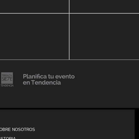
ria Perozo
Luxury Condominiums
14 agosto, 2018
Julio Urribarrí celebra 3er
o, 2019
ersatorio CLÍNICA
aniversario como agente d
DENCIA BODY
prensa
20 julio, 2018
Lanzamiento de colección
Resort 2019 de No Pise La
iembre, 2018
i es Tendencia
Grama
OBRE NOSOTROS
ISTORIA