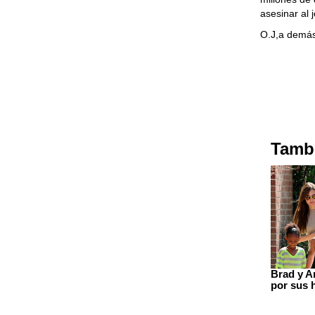
asesinar al 
O.J,a demás
Tambi
Brad y A
por sus 