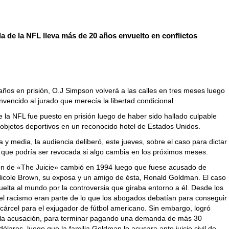
la de la NFL lleva más de 20 años envuelto en conflictos
años en prisión, O.J Simpson volverá a las calles en tres meses luego
vencido al jurado que merecía la libertad condicional.
e la NFL fue puesto en prisión luego de haber sido hallado culpable
 objetos deportivos en un reconocido hotel de Estados Unidos.
 y media, la audiencia deliberó, este jueves, sobre el caso para dictar
a que podría ser revocada si algo cambia en los próximos meses.
ón de «The Juicie» cambió en 1994 luego que fuese acusado de
Nicole Brown, su exposa y un amigo de ésta, Ronald Goldman. El caso
uelta al mundo por la controversia que giraba entorno a él. Desde los
 el racismo eran parte de lo que los abogados debatían para conseguir
o cárcel para el exjugador de fútbol americano. Sin embargo, logró
 la acusación, para terminar pagando una demanda de más 30
dólares, luego que la familia Goldman lo acusara ante juicio civil de