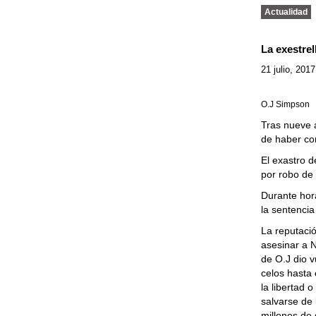
Actualidad
La exestrel
21 julio, 2017
O.J Simpson
Tras nueve 
de haber con
El exastro d
por robo de
Durante hora
la sentenci
La reputaci
asesinar a 
de O.J dio v
celos hasta
la libertad 
salvarse de
millones de 